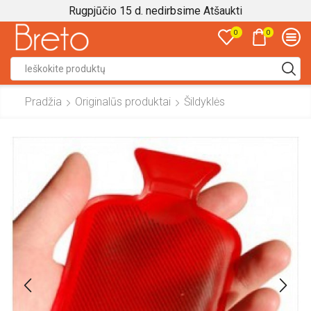
Rugpjūčio 15 d. nedirbsime
Atšaukti
0
0
Search
input
Pradžia
Originalūs produktai
Šildyklės