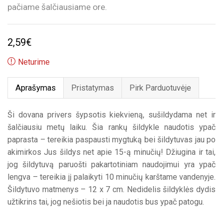
pačiame šalčiausiame ore.
2,59
€
Neturime
Aprašymas
Pristatymas
Pirk Parduotuvėje
Ši dovana privers šypsotis kiekvieną, sušildydama net ir
šalčiausiu metų laiku. Šia rankų šildykle naudotis ypač
paprasta – tereikia paspausti mygtuką bei šildytuvas jau po
akimirkos Jus šildys net apie 15-ą minučių! Džiugina ir tai,
jog šildytuvą paruošti pakartotiniam naudojimui yra ypač
lengva – tereikia jį palaikyti 10 minučių karštame vandenyje.
Šildytuvo matmenys – 12 x 7 cm. Nedidelis šildyklės dydis
užtikrins tai, jog nešiotis bei ja naudotis bus ypač patogu.