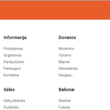
was:
is:
was:
is:
4,37€.
2,50€.
8,99€.
5,00€.
Informacija
Dovanos
Pristatymas
Moterims
Grąžinimas
Vyrams
Parduotuvės
Mamai
Paslaugos
Gimtadienio
Kontaktai
Daugiau...
Gėlės
Balionai
Gėlių dėžutės
Skaičiai
Puokštės
Foliniai