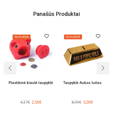
Panašūs Produktai
NUOLAIDA
NUOLAIDA
Plastikinė kiaulė taupyklė
Taupyklė Aukso luitas
Original
Current
Original
Current
4,37
€
2,50
€
8,99
€
5,00
€
price
price
price
price