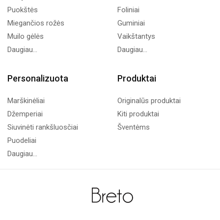
Puokštės
Foliniai
Miegančios rožės
Guminiai
Muilo gėlės
Vaikštantys
Daugiau...
Daugiau...
Personalizuota
Produktai
Marškinėliai
Originalūs produktai
Džemperiai
Kiti produktai
Siuvinėti rankšluosčiai
Šventėms
Puodeliai
Daugiau...