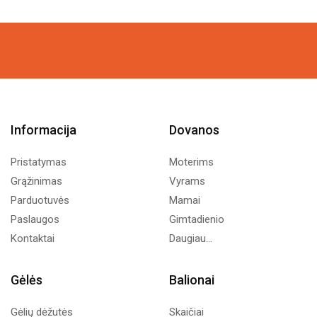
price
price
was:
is:
9,99€.
5,00€.
Informacija
Dovanos
Pristatymas
Moterims
Grąžinimas
Vyrams
Parduotuvės
Mamai
Paslaugos
Gimtadienio
Kontaktai
Daugiau...
Gėlės
Balionai
Gėlių dėžutės
Skaičiai