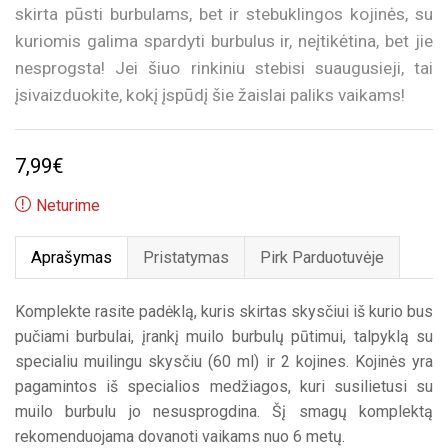
skirta pūsti burbulams, bet ir stebuklingos kojinės, su
kuriomis galima spardyti burbulus ir, neįtikėtina, bet jie
nesprogsta! Jei šiuo rinkiniu stebisi suaugusieji, tai
įsivaizduokite, kokį įspūdį šie žaislai paliks vaikams!
7,99
€
Neturime
Aprašymas
Pristatymas
Pirk Parduotuvėje
Komplekte rasite padėklą, kuris skirtas skysčiui iš kurio bus
pučiami burbulai, įrankį muilo burbulų pūtimui, talpyklą su
specialiu muilingu skysčiu (60 ml) ir 2 kojines. Kojinės yra
pagamintos iš specialios medžiagos, kuri susilietusi su
muilo burbulu jo nesusprogdina. Šį smagų komplektą
rekomenduojama dovanoti vaikams nuo 6 metų.