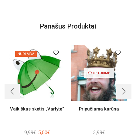
Panašūs Produktai
NUOLAIDA
NETURIME
Vaikiškas skėtis „Varlytė“
Pripučiama karūna
Original
Current
9,99
€
5,00
€
3,99
€