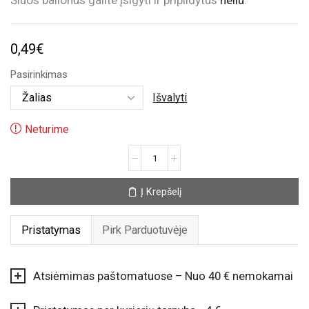
Šiuos balionus galite įsigyti ir pripildytus
heliu
.
0,49
€
Pasirinkimas
Išvalyti
Neturime
produkto
kiekis:
Nepripūstas
Į Krepšelį
balionas
„Flamingas“
Pristatymas
Pirk Parduotuvėje
Atsiėmimas paštomatuose – Nuo 40 € nemokamai