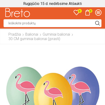
Rugpjūčio 15 d. nedirbsime
Atšaukti
0
0
Search
input
Pradžia
Balionai
Guminiai balionai
30 CM guminiai balionai (įprasti)