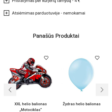
Pristatymas per kurjerių tarnybą - 4 €
Atsiėmimas parduotuvėje - nemokamai
Panašūs Produktai
XXL helio balionas
Žydras helio balionas
X
„Motociklas“