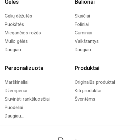
Gėlės
Balionai
Gėlių dėžutės
Skaičiai
Puokštės
Foliniai
Miegančios rožės
Guminiai
Muilo gėlės
Vaikštantys
Daugiau...
Daugiau...
Personalizuota
Produktai
Marškinėliai
Originalūs produktai
Džemperiai
Kiti produktai
Siuvinėti rankšluosčiai
Šventėms
Puodeliai
Daugiau...