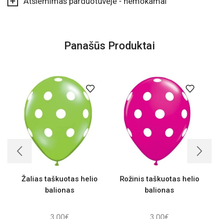
Atsiėmimas parduotuvėje - nemokamai
Panašūs Produktai
Žalias taškuotas helio
Rožinis taškuotas helio
balionas
balionas
3,00
€
3,00
€