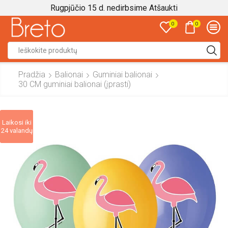
Rugpjūčio 15 d. nedirbsime
Atšaukti
0
0
Search
input
Pradžia
Balionai
Guminiai balionai
30 CM guminiai balionai (įprasti)
Laikosi iki
24 valandų