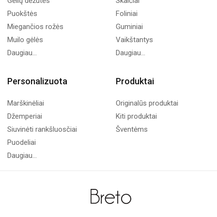
Gėlių dėžutės
Skaičiai
Puokštės
Foliniai
Miegančios rožės
Guminiai
Muilo gėlės
Vaikštantys
Daugiau...
Daugiau...
Personalizuota
Produktai
Marškinėliai
Originalūs produktai
Džemperiai
Kiti produktai
Siuvinėti rankšluosčiai
Šventėms
Puodeliai
Daugiau...