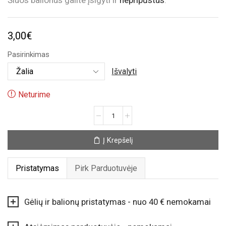
Šiuos balionus galite įsigyti ir
nepripūstus
.
3,00
€
Pasirinkimas
Išvalyti
Neturime
produkto
kiekis:
Helio
Į Krepšelį
balionas
„Flamingas“
Pristatymas
Pirk Parduotuvėje
Gėlių ir balionų pristatymas - nuo 40 € nemokamai