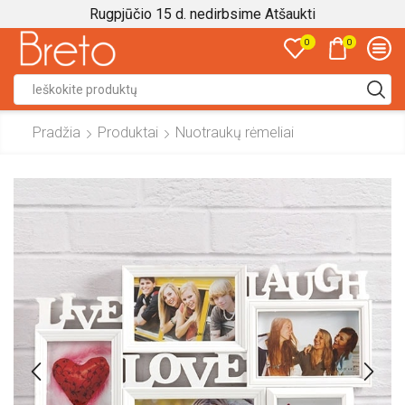
Rugpjūčio 15 d. nedirbsime
Atšaukti
0
0
Search
input
Pradžia
Produktai
Nuotraukų rėmeliai