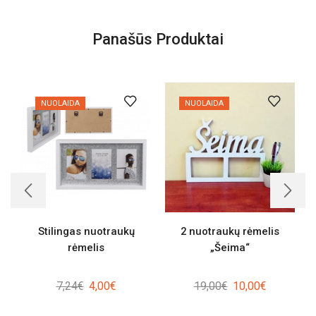
Panašūs Produktai
NUOLAIDA
NUOLAIDA
Stilingas nuotraukų
2 nuotraukų rėmelis
rėmelis
„Šeima“
Original
Current
Original
Current
7,24
€
4,00
€
19,00
€
10,00
€
price
price
price
price