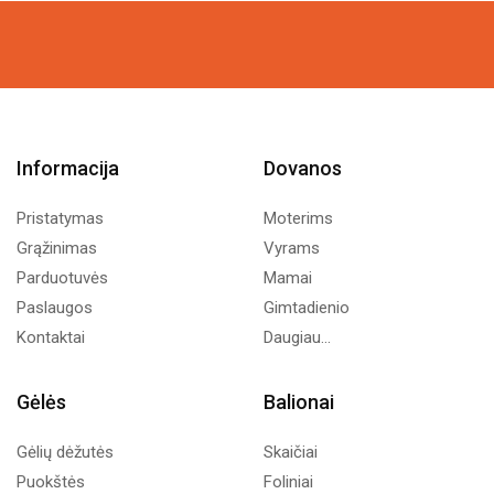
was:
is:
was:
is:
7,24€.
4,00€.
19,00€.
10,00€.
Informacija
Dovanos
Pristatymas
Moterims
Grąžinimas
Vyrams
Parduotuvės
Mamai
Paslaugos
Gimtadienio
Kontaktai
Daugiau...
Gėlės
Balionai
Gėlių dėžutės
Skaičiai
Puokštės
Foliniai