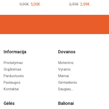
Original
Current
Original
Current
9,99
€
5,00
€
3,99
€
2,99
€
price
price
price
price
was:
is:
was:
is:
9,99€.
5,00€.
3,99€.
2,99€.
Informacija
Dovanos
Pristatymas
Moterims
Grąžinimas
Vyrams
Parduotuvės
Mamai
Paslaugos
Gimtadienio
Kontaktai
Daugiau...
Gėlės
Balionai