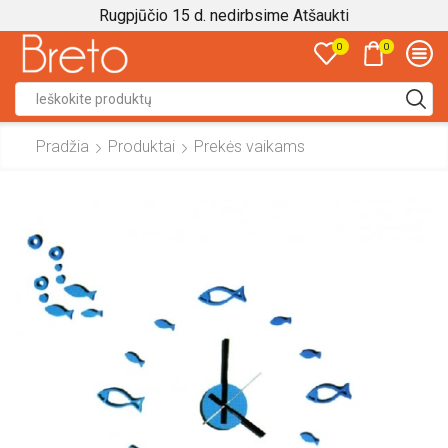
Rugpjūčio 15 d. nedirbsime
Atšaukti
0
0
Search
input
Pradžia
Produktai
Prekės vaikams