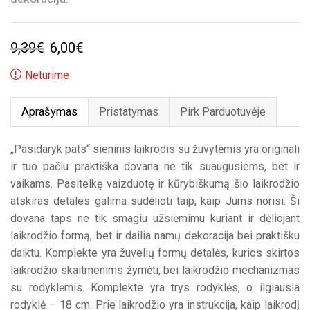
Original
Current
9,39
€
6,00
€
price
price
Neturime
was:
is:
Aprašymas
Pristatymas
Pirk Parduotuvėje
9,39€.
6,00€.
„Pasidaryk pats“ sieninis laikrodis su žuvytėmis yra originali
ir tuo pačiu praktiška dovana ne tik suaugusiems, bet ir
vaikams. Pasitelkę vaizduotę ir kūrybiškumą šio laikrodžio
atskiras detales galima sudėlioti taip, kaip Jums norisi. Ši
dovana taps ne tik smagiu užsiėmimu kuriant ir dėliojant
laikrodžio formą, bet ir dailia namų dekoracija bei praktišku
daiktu. Komplekte yra žuvelių formų detalės, kurios skirtos
laikrodžio skaitmenims žymėti, bei laikrodžio mechanizmas
su rodyklėmis. Komplekte yra trys rodyklės, o ilgiausia
rodyklė – 18 cm. Prie laikrodžio yra instrukcija, kaip laikrodį