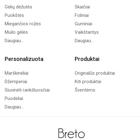
Gėlių dėžutės
Skaičiai
Puokštės
Foliniai
Miegančios rožės
Guminiai
Muilo gėlės
Vaikštantys
Daugiau...
Daugiau...
Personalizuota
Produktai
Marškinėliai
Originalūs produktai
Džemperiai
Kiti produktai
Siuvinėti rankšluosčiai
Šventėms
Puodeliai
Daugiau...