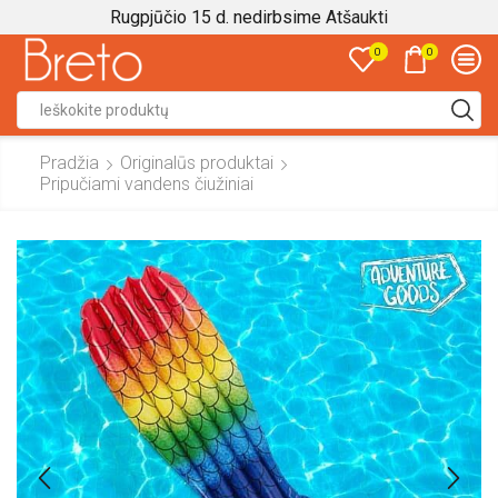
Rugpjūčio 15 d. nedirbsime
Atšaukti
0
0
Search
input
Pradžia
Originalūs produktai
Pripučiami vandens čiužiniai