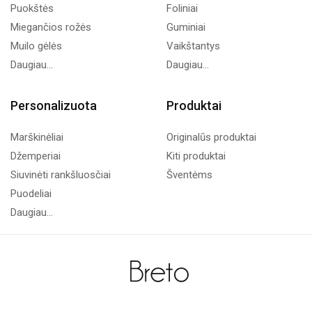
Puokštės
Foliniai
Miegančios rožės
Guminiai
Muilo gėlės
Vaikštantys
Daugiau...
Daugiau...
Personalizuota
Produktai
Marškinėliai
Originalūs produktai
Džemperiai
Kiti produktai
Siuvinėti rankšluosčiai
Šventėms
Puodeliai
Daugiau...