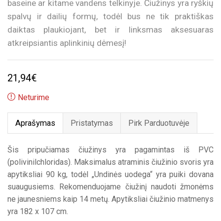
baseine ar kitame vandens telkinyje. Čiužinys yra ryškių
spalvų ir dailių formų, todėl bus ne tik praktiškas
daiktas plaukiojant, bet ir linksmas aksesuaras
atkreipsiantis aplinkinių dėmesį!
21,94
€
Neturime
Aprašymas
Pristatymas
Pirk Parduotuvėje
Šis pripučiamas čiužinys yra pagamintas iš PVC
(polivinilchloridas). Maksimalus atraminis čiužinio svoris yra
apytiksliai 90 kg, todėl „Undinės uodega“ yra puiki dovana
suaugusiems. Rekomenduojame čiužinį naudoti žmonėms
ne jaunesniems kaip 14 metų. Apytiksliai čiužinio matmenys
yra 182 x 107 cm.