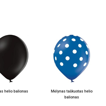
s helio balionas
Mėlynas taškuotas helio
balionas