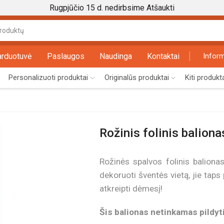
Rugpjūčio 15 d. nedirbsime
Atšaukti
Search
input
arduotuvė
Paslaugos
Naudinga
Kontaktai
Inform
Personalizuoti produktai
Originalūs produktai
Kiti produkt
Rožinis folinis balion
Rožinės spalvos folinis balionas
dekoruoti šventės vietą, jie taps
atkreipti dėmesį!
Šis balionas netinkamas pildyti