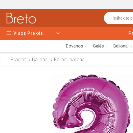
Visos Prekės
P
Dovanos
Gėlės
Balionai
Pradžia
Balionai
Foliniai balionai