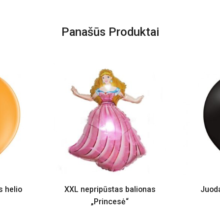
Panašūs Produktai
s helio
XXL nepripūstas balionas
Juoda
„Princesė“