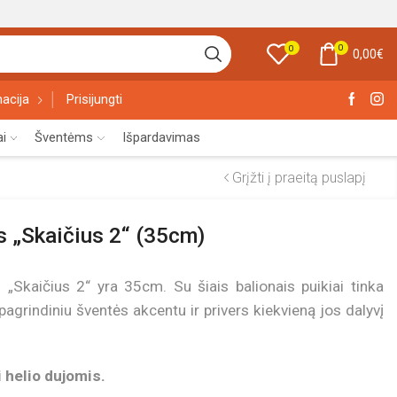
0
0
0,00
€
acija
Prisijungti
ai
Šventėms
Išpardavimas
Grįžti į praeitą puslapį
as „Skaičius 2“ (35cm)
 „Skaičius 2“ yra 35cm. Su šiais balionais puikiai tinka
 pagrindiniu šventės akcentu ir privers kiekvieną jos dalyvį
 helio dujomis.