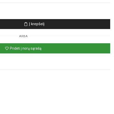
Į krepšelį
ARBA
Pridėti į norų sąrašą