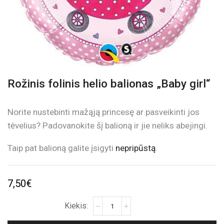
Rožinis folinis helio balionas „Baby girl“
Norite nustebinti mažąją princesę ar pasveikinti jos
tėvelius? Padovanokite šį balioną ir jie neliks abejingi.
Taip pat balioną galite įsigyti
nepripūstą
.
7,50
€
produkto
kiekis:
Rožinis