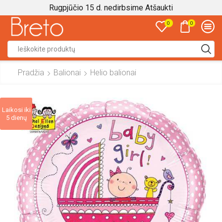
Rugpjūčio 15 d. nedirbsime
Atšaukti
0
0
Search
input
Pradžia
Balionai
Helio balionai
Laikosi iki
5 dienų