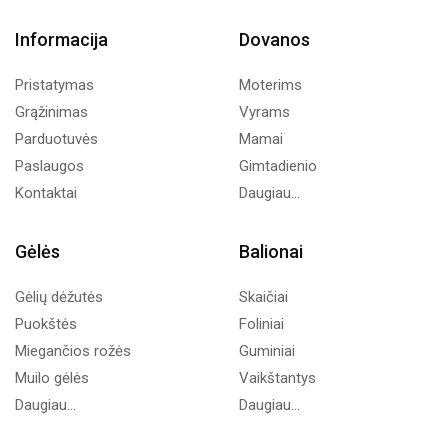
Informacija
Dovanos
Pristatymas
Moterims
Grąžinimas
Vyrams
Parduotuvės
Mamai
Paslaugos
Gimtadienio
Kontaktai
Daugiau...
Gėlės
Balionai
Gėlių dėžutės
Skaičiai
Puokštės
Foliniai
Miegančios rožės
Guminiai
Muilo gėlės
Vaikštantys
Daugiau...
Daugiau...