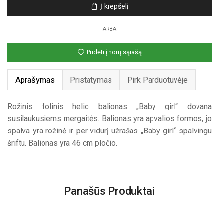
Į krepšelį
folinis
helio
ARBA
balionas
„Baby
Pridėti į norų sąrašą
girl“
Aprašymas
Pristatymas
Pirk Parduotuvėje
Rožinis folinis helio balionas „Baby girl“ dovana
susilaukusiems mergaitės. Balionas yra apvalios formos, jo
spalva yra rožinė ir per vidurį užrašas „Baby girl“ spalvingu
šriftu. Balionas yra 46 cm pločio.
Panašūs Produktai