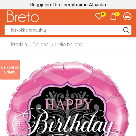
Rugpjūčio 15 d. nedirbsime
Atšaukti
0
0
Search
input
Pradžia
Balionai
Helio balionai
Laikosi iki
5 dienų