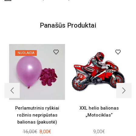
Panašūs Produktai
NUOLAIDA
Perlamutrinis ryškiai
XXL helio balionas
rožinis nepripūstas
„Motociklas“
balionas (pakuotė)
Original
Current
16,00
€
8,00
€
9,00
€