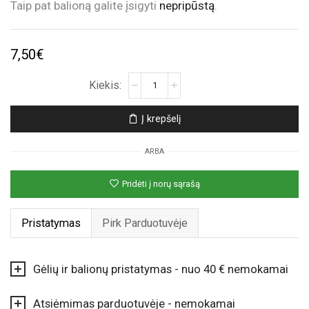
Taip pat balioną galite įsigyti
nepripūstą
.
7,50
€
produkto
kiekis:
Rožinis
Į krepšelį
folinis
helio
ARBA
balionas
„Su
Pridėti į norų sąrašą
Gimimo
Diena“
Pristatymas
Pirk Parduotuvėje
Gėlių ir balionų pristatymas - nuo 40 € nemokamai
Atsiėmimas parduotuvėje - nemokamai