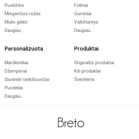
Puokštės
Foliniai
Miegančios rožės
Guminiai
Muilo gėlės
Vaikštantys
Daugiau...
Daugiau...
Personalizuota
Produktai
Marškinėliai
Originalūs produktai
Džemperiai
Kiti produktai
Siuvinėti rankšluosčiai
Šventėms
Puodeliai
Daugiau...