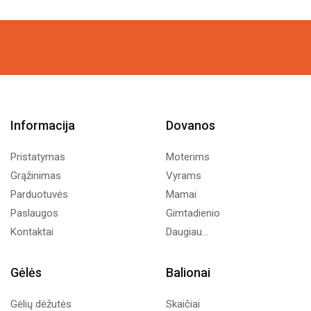
price
price
was:
is:
16,00€.
8,00€.
Informacija
Dovanos
Pristatymas
Moterims
Grąžinimas
Vyrams
Parduotuvės
Mamai
Paslaugos
Gimtadienio
Kontaktai
Daugiau...
Gėlės
Balionai
Gėlių dėžutės
Skaičiai