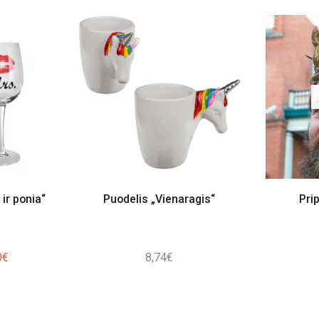
ir ponia“
Puodelis „Vienaragis“
Pri
al
Current
0
€
8,74
€
price
is:
€.
10,00€.