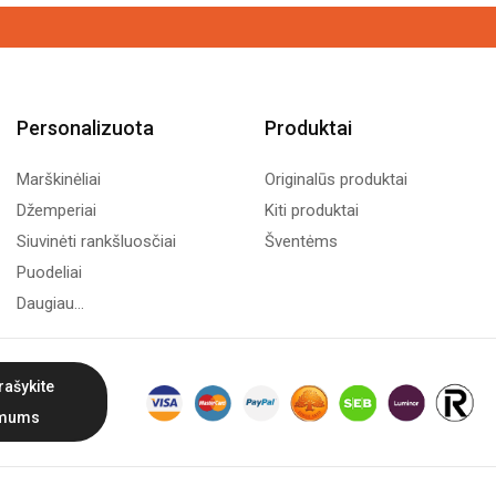
Personalizuota
Produktai
Marškinėliai
Originalūs produktai
Džemperiai
Kiti produktai
Siuvinėti rankšluosčiai
Šventėms
Puodeliai
Daugiau...
rašykite
mums