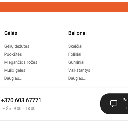
Gėlės
Balionai
Gėlių dėžutės
Skaičiai
Puokštės
Foliniai
Miegančios rožės
Guminiai
Muilo gėlės
Vaikštantys
Daugiau...
Daugiau...
+370 603 67771
Pa
 – Še.: 9:00 - 18:00