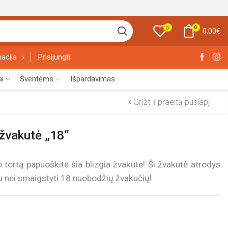
0
0
0,00
€
acija
Prisijungti
ai
Šventėms
Išpardavimas
Grįžti į praeitą puslapį
žvakutė „18“
 tortą papuoškite šia blizgia žvakute! Ši žvakutė atrodys
iau nei smaigstyti 18 nuobodžių žvakučių!