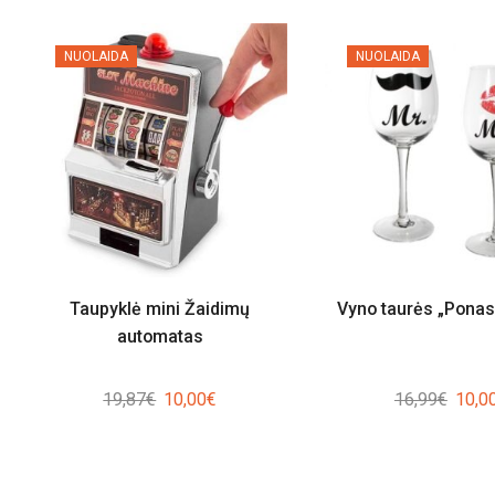
NUOLAIDA
NUOLAIDA
Taupyklė mini Žaidimų
Vyno taurės „Ponas 
automatas
Original
Current
Origin
19,87
€
10,00
€
16,99
€
10,0
price
price
price
was:
is:
was:
19,87€.
10,00€.
16,99