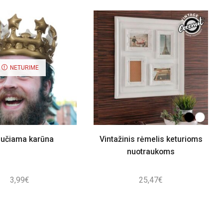
NETURIME
pučiama karūna
Vintažinis rėmelis keturioms
nuotraukoms
3,99
€
25,47
€