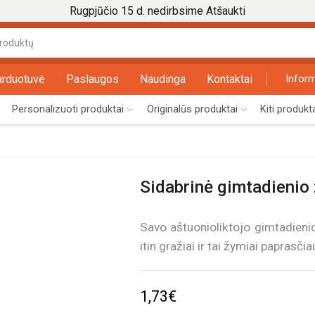
Rugpjūčio 15 d. nedirbsime
Atšaukti
Search
input
arduotuvė
Paslaugos
Naudinga
Kontaktai
Inform
Personalizuoti produktai
Originalūs produktai
Kiti produkt
Sidabrinė gimtadienio 
Savo aštuonioliktojo gimtadienio
itin gražiai ir tai žymiai paprasč
1,73
€