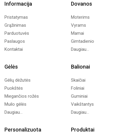
Informacija
Dovanos
Pristatymas
Moterims
Grąžinimas
Vyrams
Parduotuvės
Mamai
Paslaugos
Gimtadienio
Kontaktai
Daugiau...
Gėlės
Balionai
Gėlių dėžutės
Skaičiai
Puokštės
Foliniai
Miegančios rožės
Guminiai
Muilo gėlės
Vaikštantys
Daugiau...
Daugiau...
Personalizuota
Produktai