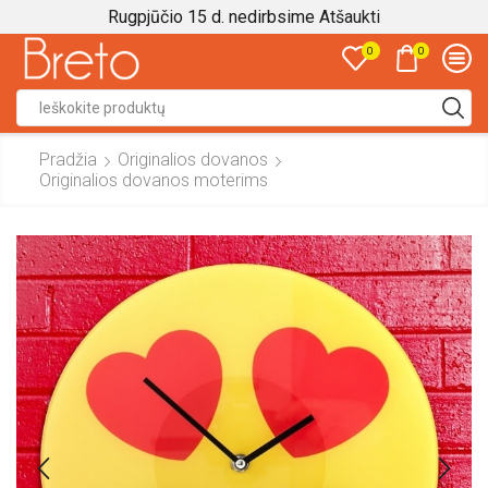
Rugpjūčio 15 d. nedirbsime
Atšaukti
0
0
Search
input
Pradžia
Originalios dovanos
Originalios dovanos moterims