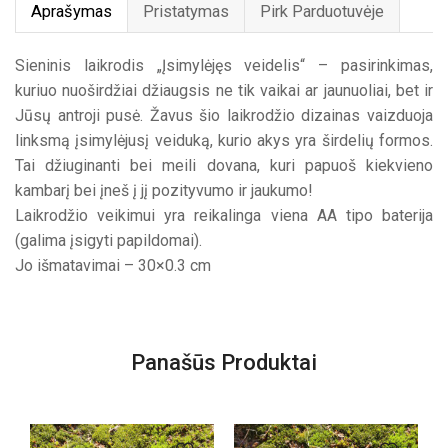
Aprašymas
Pristatymas
Pirk Parduotuvėje
Sieninis laikrodis „Įsimylėjęs veidelis“ – pasirinkimas,
kuriuo nuoširdžiai džiaugsis ne tik vaikai ar jaunuoliai, bet ir
Jūsų antroji pusė. Žavus šio laikrodžio dizainas vaizduoja
linksmą įsimylėjusį veiduką, kurio akys yra širdelių formos.
Tai džiuginanti bei meili dovana, kuri papuoš kiekvieno
kambarį bei įneš į jį pozityvumo ir jaukumo!
Laikrodžio veikimui yra reikalinga viena AA tipo baterija
(galima įsigyti papildomai).
Jo išmatavimai – 30×0.3 cm
Panašūs Produktai