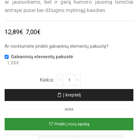
ar jaunuoliams, bet ir gerą humoro jausmą turinčiai
antrajai pusei bei džiugins mylimąjį kasdien.
Original
Current
12,89
€
7,00
€
price
price
Ar norėtumėte pridėti galvaninių elementų pakuotę?
was:
is:
Galvaninių elementų pakuotė
12,89€.
7,00€.
1,00€
produkto
kiekis:
Sieninis
Į krepšelį
laikrodis
„Įsimylėjęs
ARBA
veidelis“
Pridėti į norų sąrašą