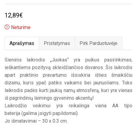
12,89
€
Neturime
Aprašymas
Pristatymas
Pirk Parduotuvėje
Sieninis laikrodis „Juokas“ yra puikus pasirinkimas,
ieškantiems pozityvą skleidžiančios dovanos. Šis laikrodis
apart praktinio pravartumo išsiskiria išties šmaikščiu
dizainu, kuris ypač patiks vaikams bei jaunuoliams. Toks
laikrodis padės kurti jaukią namų atmosferą, kuri yra vienas
iš pagrindinių laimingo gyvenimo akcentų!
Laikrodžio veikimui yra reikalinga viena AA tipo
baterija (galima įsigyti papildomai).
Jo išmatavimai – 30 x 0.3 cm.