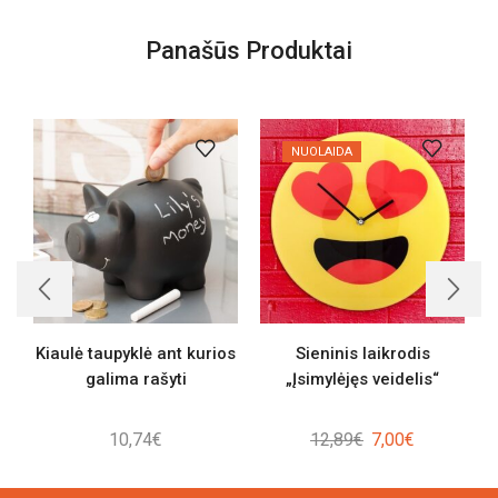
Panašūs Produktai
NUOLAIDA
Kiaulė taupyklė ant kurios
Sieninis laikrodis
galima rašyti
„Įsimylėjęs veidelis“
Original
Current
10,74
€
12,89
€
7,00
€
price
price
was:
is: