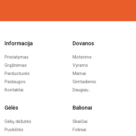
12,89€.
7,00€.
Informacija
Dovanos
Pristatymas
Moterims
Grąžinimas
Vyrams
Parduotuvės
Mamai
Paslaugos
Gimtadienio
Kontaktai
Daugiau...
Gėlės
Balionai
Gėlių dėžutės
Skaičiai
Puokštės
Foliniai