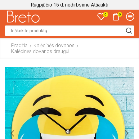
Rugpjūčio 15 d. nedirbsime
Atšaukti
0
0
Search
input
Pradžia
Kalėdinės dovanos
Kalėdinės dovanos draugui