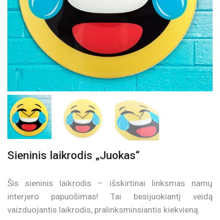
Sieninis laikrodis „Juokas“
Šis sieninis laikrodis – išskirtinai linksmas namų
interjero papuošimas! Tai besijuokiantį veidą
vaizduojantis laikrodis, pralinksminsiantis kiekvieną.