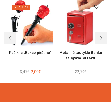
NUOLAIDA
Rašiklis „Bokso pirštinė“
Metalinė taupyklė Banko
saugykla su raktu
Original
Current
3,47
€
2,00
€
22,79
€
price
price
was:
is:
3,47€.
2,00€.