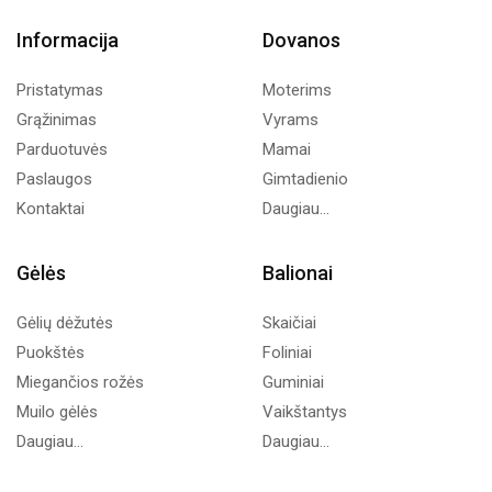
Informacija
Dovanos
Pristatymas
Moterims
Grąžinimas
Vyrams
Parduotuvės
Mamai
Paslaugos
Gimtadienio
Kontaktai
Daugiau...
Gėlės
Balionai
Gėlių dėžutės
Skaičiai
Puokštės
Foliniai
Miegančios rožės
Guminiai
Muilo gėlės
Vaikštantys
Daugiau...
Daugiau...