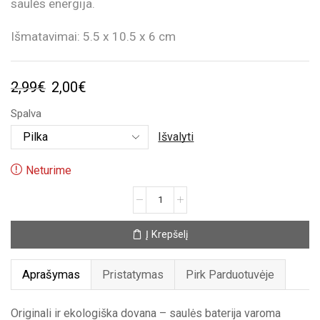
saulės energija.
Išmatavimai: 5.5 x 10.5 x 6 cm
Original
Current
2,99
€
2,00
€
price
price
Spalva
was:
is:
Išvalyti
2,99€.
2,00€.
Neturime
produkto
kiekis:
Šokanti
Į Krepšelį
ekologiška
Pelėda
Aprašymas
Pristatymas
Pirk Parduotuvėje
Originali ir ekologiška dovana – saulės baterija varoma