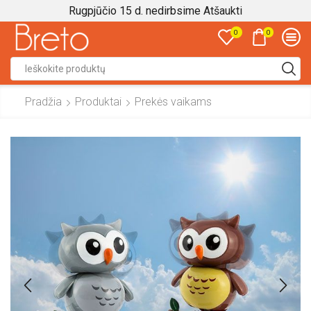
Rugpjūčio 15 d. nedirbsime
Atšaukti
0
0
Search
input
Pradžia
Produktai
Prekės vaikams