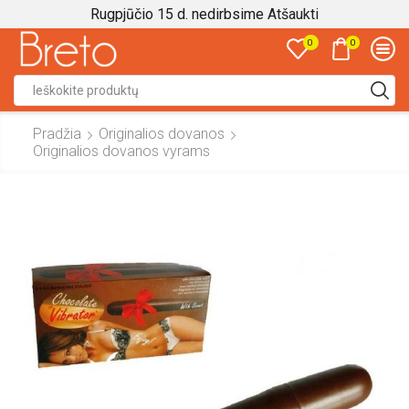
Rugpjūčio 15 d. nedirbsime
Atšaukti
0
0
Search
input
Pradžia
Originalios dovanos
Originalios dovanos vyrams