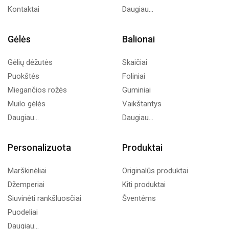
Kontaktai
Daugiau...
Gėlės
Balionai
Gėlių dėžutės
Skaičiai
Puokštės
Foliniai
Miegančios rožės
Guminiai
Muilo gėlės
Vaikštantys
Daugiau...
Daugiau...
Personalizuota
Produktai
Marškinėliai
Originalūs produktai
Džemperiai
Kiti produktai
Siuvinėti rankšluosčiai
Šventėms
Puodeliai
Daugiau...