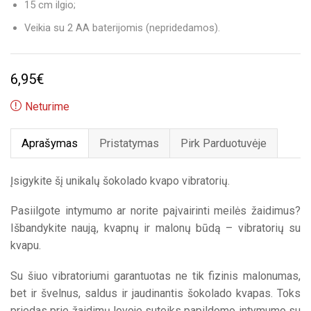
15 cm ilgio;
Veikia su 2 AA baterijomis (nepridedamos).
6,95
€
Neturime
Aprašymas
Pristatymas
Pirk Parduotuvėje
Įsigykite šį unikalų šokolado kvapo vibratorių.
Pasiilgote intymumo ar norite paįvairinti meilės žaidimus?
Išbandykite naują, kvapnų ir malonų būdą – vibratorių su
kvapu.
Su šiuo vibratoriumi garantuotas ne tik fizinis malonumas,
bet ir švelnus, saldus ir jaudinantis šokolado kvapas. Toks
priedas prie žaidimų lovoje suteiks papildomo intymumo su