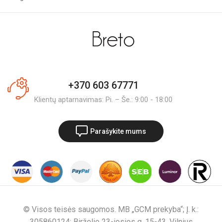
+370 603 67771
Klientų aptarnavimas: Pi. – Še.: 9:00 - 18:00
Parašykite mums
© Visos teisės saugomos. MB „GCM prekyba“; Į. k.:
305860124; Birželio 23-iosios g. 15-43, Vilnius