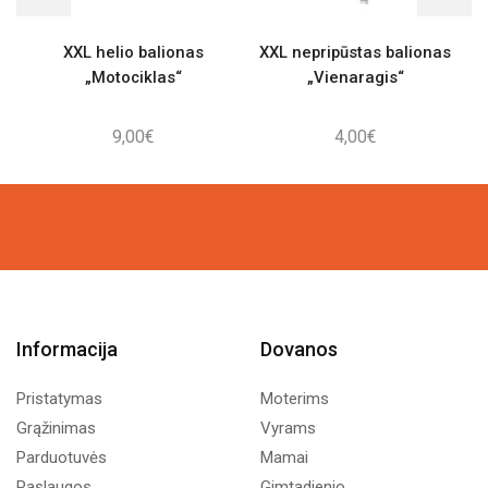
XXL helio balionas
XXL nepripūstas balionas
V
„Motociklas“
„Vienaragis“
9,00
€
4,00
€
Informacija
Dovanos
Pristatymas
Moterims
Grąžinimas
Vyrams
Parduotuvės
Mamai
Paslaugos
Gimtadienio