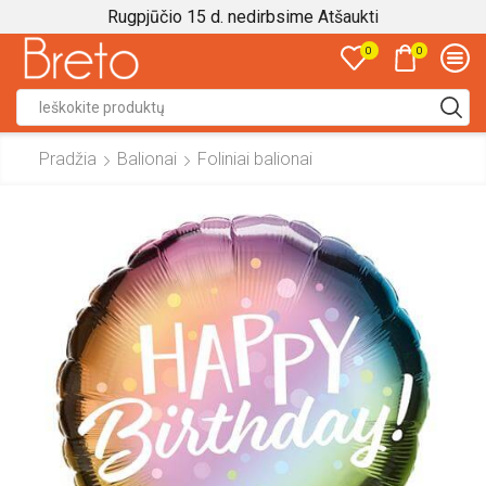
Rugpjūčio 15 d. nedirbsime
Atšaukti
0
0
Search
input
Pradžia
Balionai
Foliniai balionai