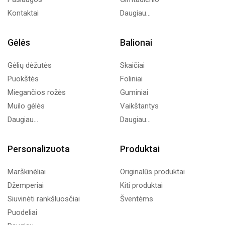
Kontaktai
Daugiau...
Gėlės
Balionai
Gėlių dėžutės
Skaičiai
Puokštės
Foliniai
Miegančios rožės
Guminiai
Muilo gėlės
Vaikštantys
Daugiau...
Daugiau...
Personalizuota
Produktai
Marškinėliai
Originalūs produktai
Džemperiai
Kiti produktai
Siuvinėti rankšluosčiai
Šventėms
Puodeliai