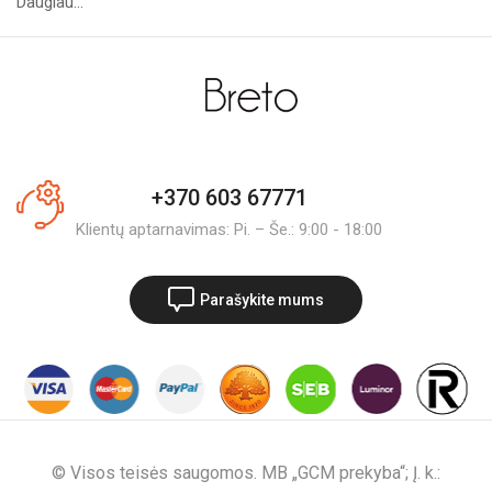
Daugiau...
+370 603 67771
Klientų aptarnavimas: Pi. – Še.: 9:00 - 18:00
Parašykite mums
© Visos teisės saugomos. MB „GCM prekyba“; Į. k.: