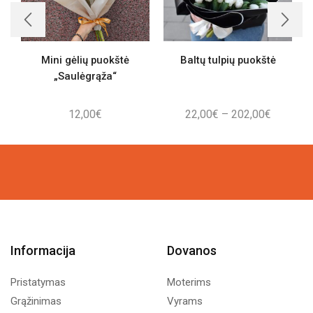
Mini gėlių puokštė
Baltų tulpių puokštė
„Saulėgrąža“
Price
12,00
€
22,00
€
–
202,00
€
range:
22,00€
through
202,00€
Informacija
Dovanos
Pristatymas
Moterims
Grąžinimas
Vyrams