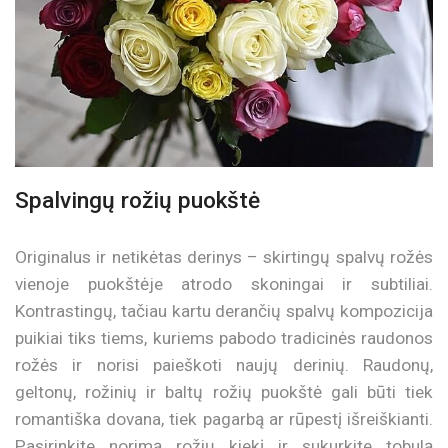
Spalvingų rožių puokštė
Originalus ir netikėtas derinys – skirtingų spalvų rožės
vienoje puokštėje atrodo skoningai ir subtiliai.
Kontrastingų, tačiau kartu derančių spalvų kompozicija
puikiai tiks tiems, kuriems pabodo tradicinės raudonos
rožės ir norisi paieškoti naujų derinių. Raudonų,
geltonų, rožinių ir baltų rožių puokštė gali būti tiek
romantiška dovana, tiek pagarbą ar rūpestį išreiškianti.
Pasirinkite norimą rožių kiekį ir sukurkite tobulą