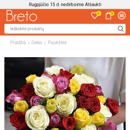
Rugpjūčio 15 d. nedirbsime
Atšaukti
0
0
Search
input
Pradžia
Gėlės
Puokštės