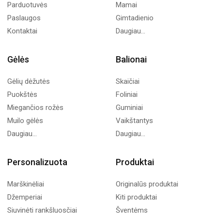
Parduotuvės
Mamai
Paslaugos
Gimtadienio
Kontaktai
Daugiau...
Gėlės
Balionai
Gėlių dėžutės
Skaičiai
Puokštės
Foliniai
Miegančios rožės
Guminiai
Muilo gėlės
Vaikštantys
Daugiau...
Daugiau...
Personalizuota
Produktai
Marškinėliai
Originalūs produktai
Džemperiai
Kiti produktai
Siuvinėti rankšluosčiai
Šventėms