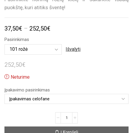
puokštę, kuri atitiks šventę!
Price
37,50
€
–
252,50
€
range:
Pasirinkimas
37,50€
Išvalyti
through
252,50
€
252,50€
Neturime
Įpakavimo pasirinkimas
produkto
kiekis:
Spalvingų
Į Krepšelį