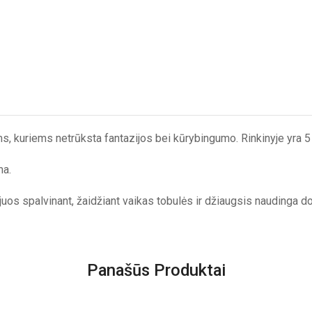
ms, kuriems netrūksta fantazijos bei kūrybingumo. Rinkinyje yra 5 
ma.
r juos spalvinant, žaidžiant vaikas tobulės ir džiaugsis naudinga d
Panašūs Produktai