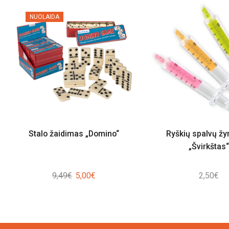
NUOLAIDA
Stalo žaidimas „Domino“
Ryškių spalvų žy
„Švirkštas“
Original
Current
9,49
€
5,00
€
2,50
€
price
price
was:
is:
9,49€.
5,00€.