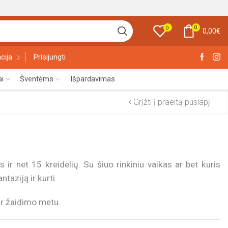
0
0
0,00
€
cija
Prisijungti
ai
Šventėms
Išpardavimas
Grįžti į praeitą puslapį
s ir net 15 kreidelių. Su šiuo rinkiniu vaikas ar bet kuris
ntaziją ir kurti.
 ir žaidimo metu.