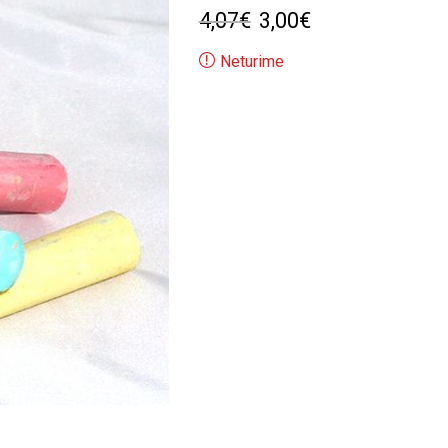
Original
Current
4,07
€
3,00
€
price
price
Neturime
was:
is:
4,07€.
3,00€.