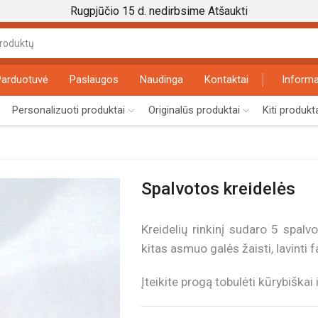
Rugpjūčio 15 d. nedirbsime
Atšaukti
Search
input
Parduotuvė
Paslaugos
Naudinga
Kontaktai
Informa
Personalizuoti produktai
Originalūs produktai
Kiti produkt
Spalvotos kreidelės
Kreidelių rinkinį sudaro 5 spalvo
kitas asmuo galės žaisti, lavinti fa
Įteikite progą tobulėti kūrybiškai