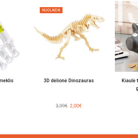
NUOLAIDA
meklis
3D dėlionė Dinozauras
Kiaulė 
Original
Current
3,99
€
2,00
€
price
price
was:
is:
3,99€.
2,00€.