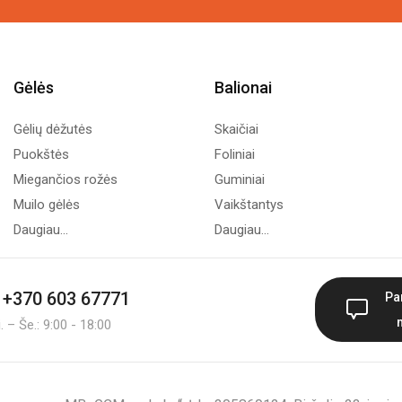
Gėlės
Balionai
Gėlių dėžutės
Skaičiai
Puokštės
Foliniai
Miegančios rožės
Guminiai
Muilo gėlės
Vaikštantys
Daugiau...
Daugiau...
+370 603 67771
Pa
 – Še.: 9:00 - 18:00