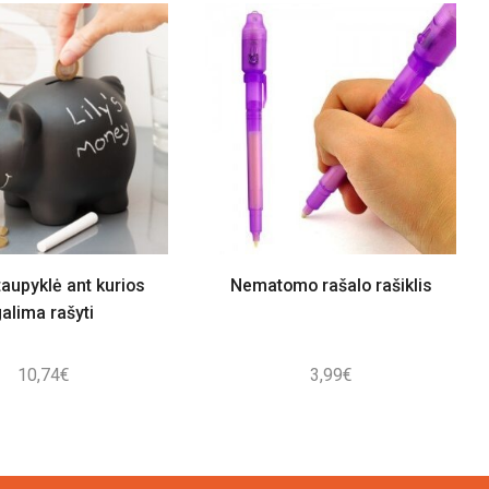
taupyklė ant kurios
Nematomo rašalo rašiklis
galima rašyti
10,74
€
3,99
€