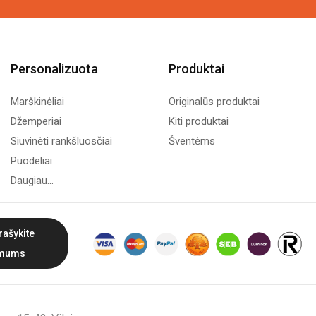
Personalizuota
Produktai
Marškinėliai
Originalūs produktai
Džemperiai
Kiti produktai
Siuvinėti rankšluosčiai
Šventėms
Puodeliai
Daugiau...
rašykite
mums