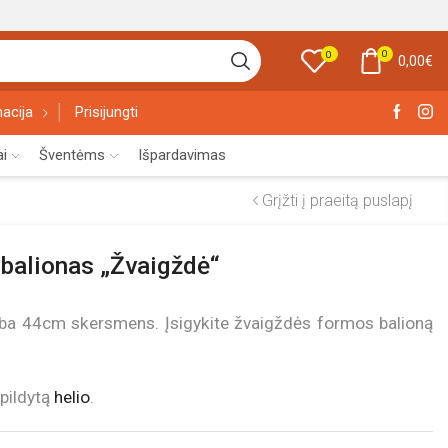
0
0
0,00
€
acija
Prisijungti
ai
Šventėms
Išpardavimas
Grįžti į praeitą puslapį
s balionas „Žvaigždė“
arba 44cm skersmens. Įsigykite žvaigždės formos balioną
ipildytą
helio
.