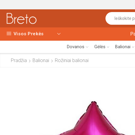
Visos Prekės
P
Dovanos
Gėlės
Balionai
Pradžia
Balionai
Rožiniai balionai