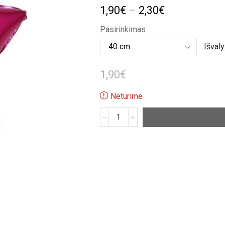
Price
1,90
€
–
2,30
€
range:
Pasirinkimas
1,90€
Išvaly
through
1,90
€
2,30€
Neturime
produkto
kiekis:
Tamsiai
rožinis
folinis
balionas
„Žvaigždė“