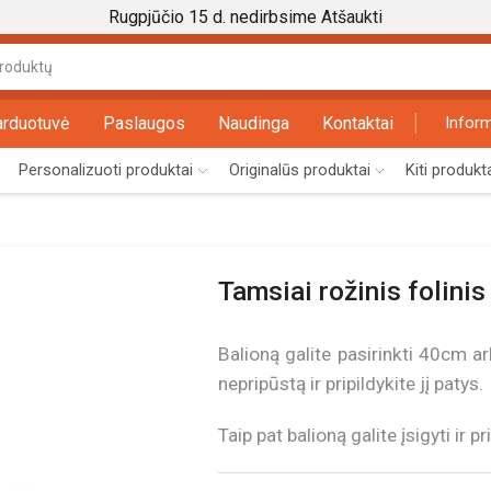
Rugpjūčio 15 d. nedirbsime
Atšaukti
Search
input
arduotuvė
Paslaugos
Naudinga
Kontaktai
Inform
Personalizuoti produktai
Originalūs produktai
Kiti produkt
Tamsiai rožinis folini
Balioną galite pasirinkti 40cm 
nepripūstą ir pripildykite jį patys.
Taip pat balioną galite įsigyti ir pr