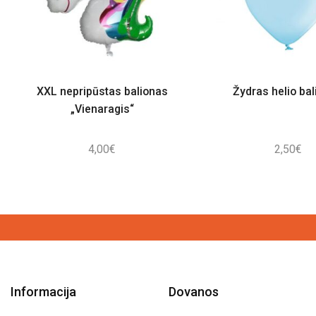
XXL nepripūstas balionas
Žydras helio ba
„Vienaragis“
4,00
€
2,50
€
Informacija
Dovanos