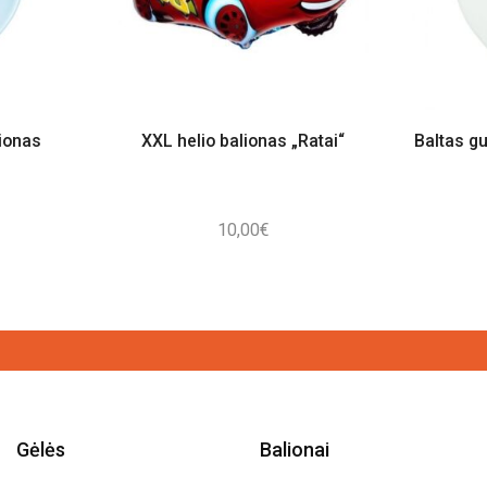
lionas
XXL helio balionas „Ratai“
Baltas gu
10,00
€
Gėlės
Balionai