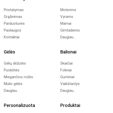
Pristatymas
Moterims
Grąžinimas
Vyrams
Parduotuvės
Mamai
Paslaugos
Gimtadienio
Kontaktai
Daugiau...
Gėlės
Balionai
Gėlių dėžutės
Skaičiai
Puokštės
Foliniai
Miegančios rožės
Guminiai
Muilo gėlės
Vaikštantys
Daugiau...
Daugiau...
Personalizuota
Produktai