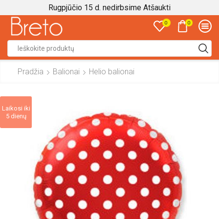
Rugpjūčio 15 d. nedirbsime
Atšaukti
0
0
Search
input
Pradžia
Balionai
Helio balionai
Laikosi iki
5 dienų