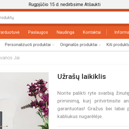
Rugpjūčio 15 d. nedirbsime
Atšaukti
Search
input
Parduotuvė
Paslaugos
Naudinga
Kontaktai
Informa
Personalizuoti produktai
Originalūs produktai
Kiti produkt
ovanos Jai
Užrašų laikiklis
Norite palikti ryte svarbią žinu
priminimą, kurį pritvirtinsite 
garantuotas! Gražus bei labai pa
kabliukus nugarėlėje.