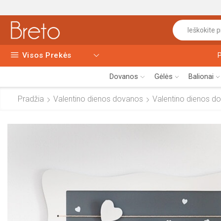
Visos Prekės
Dovanos
Gėlės
Balionai
Pradžia
Valentino dienos dovanos
Valentino dienos d