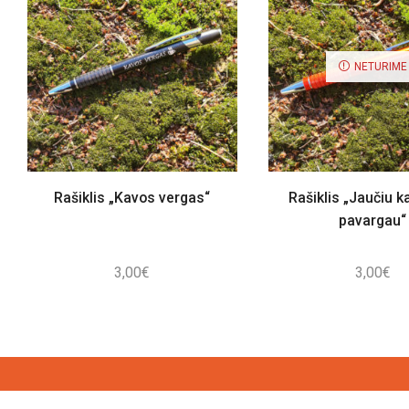
NETURIME
Rašiklis „Kavos vergas“
Rašiklis „Jaučiu ka
pavargau“
3,00
€
3,00
€