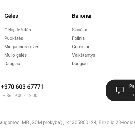
Gėlės
Balionai
Gėlių dėžutės
Skaičiai
Puokštės
Foliniai
Miegančios rožės
Guminiai
Muilo gėlės
Vaikštantys
Daugiau...
Daugiau...
+370 603 67771
Pa
 – Še.: 9:00 - 18:00
augomos. MB „GCM prekyba“; Į. k.: 305860124; Birželio 23-iosios 