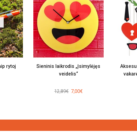
ip rytoj
Sieninis laikrodis „Įsimylėjęs
Aksesu
veidelis“
vakarė
Original
Current
12,89
€
7,00
€
price
price
was:
is:
12,89€.
7,00€.