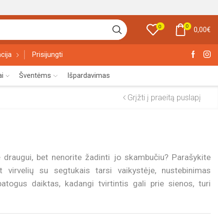
0
0
0,00
€
cija
Prisijungti
ai
Šventėms
Išpardavimas
Grįžti į praeitą puslapį
tę draugui, bet nenorite žadinti jo skambučiu? Parašykite
ant virvelių su segtukais tarsi vaikystėje, nustebinimas
togus daiktas, kadangi tvirtintis gali prie sienos, turi