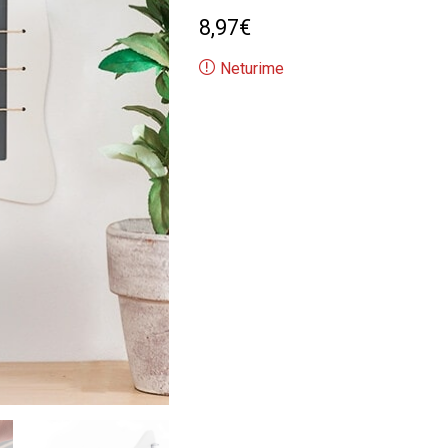
8,97
€
Neturime