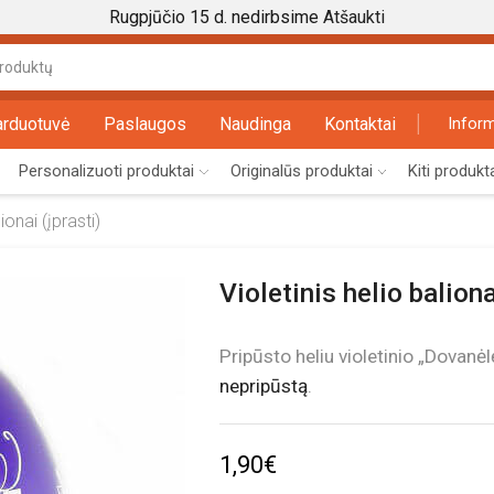
Rugpjūčio 15 d. nedirbsime
Atšaukti
Search
input
arduotuvė
Paslaugos
Naudinga
Kontaktai
Inform
Personalizuoti produktai
Originalūs produktai
Kiti produkt
onai (įprasti)
Violetinis helio balio
Pripūsto heliu violetinio „Dovanėl
nepripūstą
.
1,90
€