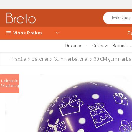
Visos Prekės
P
Dovanos
Gėlės
Balionai
Pradžia
Balionai
Guminiai balionai
30 CM guminiai bali
Laikosi iki
24 valandų