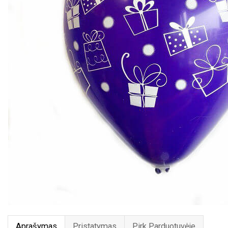
Aprašymas
Pristatymas
Pirk Parduotuvėje