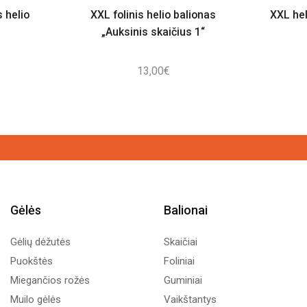
 helio
XXL folinis helio balionas
XXL hel
„Auksinis skaičius 1“
13,00
€
Gėlės
Balionai
Gėlių dėžutės
Skaičiai
Puokštės
Foliniai
Miegančios rožės
Guminiai
Muilo gėlės
Vaikštantys