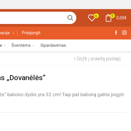
0
0
0,00
€
acija
Prisijungti
ai
Šventėms
Išpardavimas
Grįžti į praeitą puslapį
nas „Dovanėlės“
ės“ baliono dydis yra 32 cm! Taip pat balioną galite įsigyti