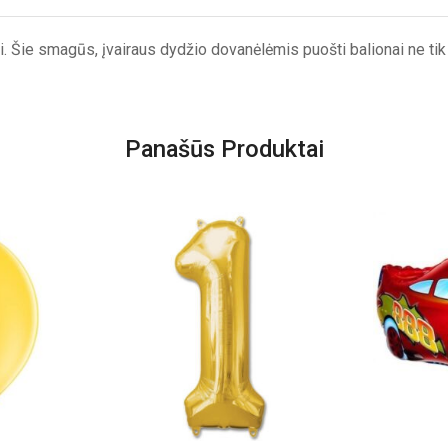
Šie smagūs, įvairaus dydžio dovanėlėmis puošti balionai ne tik p
Panašūs Produktai