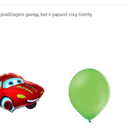
radžiugins gavėją, bet ir papuoš visą šventę.