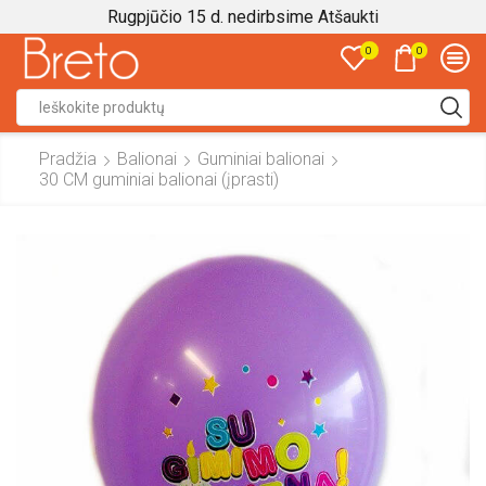
Rugpjūčio 15 d. nedirbsime
Atšaukti
0
0
Search
input
Pradžia
Balionai
Guminiai balionai
30 CM guminiai balionai (įprasti)