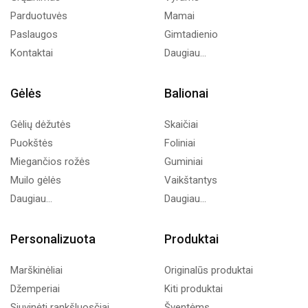
Parduotuvės
Mamai
Paslaugos
Gimtadienio
Kontaktai
Daugiau...
Gėlės
Balionai
Gėlių dėžutės
Skaičiai
Puokštės
Foliniai
Miegančios rožės
Guminiai
Muilo gėlės
Vaikštantys
Daugiau...
Daugiau...
Personalizuota
Produktai
Marškinėliai
Originalūs produktai
Džemperiai
Kiti produktai
Siuvinėti rankšluosčiai
Šventėms