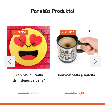
Panašūs Produktai
NUOLAIDA
NUOLAIDA
Sieninis laikrodis
Išsimaišantis puodelis
„Įsimylėjęs veidelis“
Original
Current
Original
Current
12,89
€
7,00
€
15,34
€
9,00
€
price
price
price
price
was:
is:
was:
is: