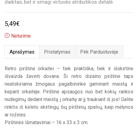
daiktas, bet ir smagi virtuvės atributikos detalė.
5,49
€
Neturime
Aprašymas
Pristatymas
Pirk Parduotuvėje
Retro pirštinė orkaitei – tiek praktiška, tiek ir išskirtine
išvaizda žavinti dovana. Ši retro dizaino pirštinė taps
neatskiriama žmogaus pagalbininke gaminant maistą ir
kepant orkaitėje. Pirštinė apsaugos nuo bet kokių rankos
nudegimų dedant maistą į orkaitę ar jį traukiant iš jos! Galite
rinktis iš keleto skirtingų šių pirštinių spalvų, kaip mėlynos
ar rožinės.
Pirštinės išmatavimai – 16 x 33 x 3 cm.