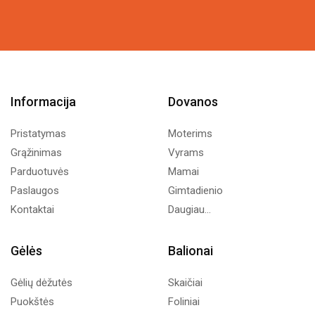
12,89€.
7,00€.
15,34€.
9,00€.
Informacija
Dovanos
Pristatymas
Moterims
Grąžinimas
Vyrams
Parduotuvės
Mamai
Paslaugos
Gimtadienio
Kontaktai
Daugiau...
Gėlės
Balionai
Gėlių dėžutės
Skaičiai
Puokštės
Foliniai