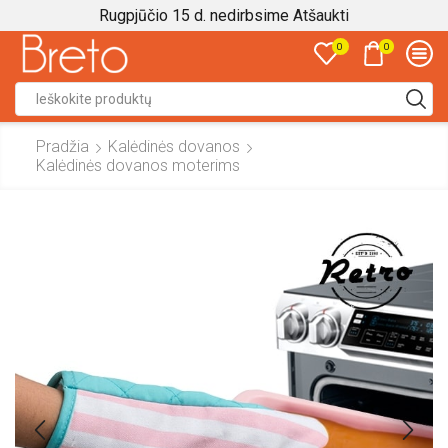
Rugpjūčio 15 d. nedirbsime
Atšaukti
0
0
Search
input
Pradžia
Kalėdinės dovanos
Kalėdinės dovanos moterims