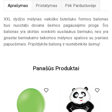
Aprašymas
Pristatymas
Pirk Parduotuvėje
XXL dydžio mėlynas vaikiško buteliuko formos balionas
bus nuostabi dovana šeimos pagausėjimo proga. Šis
balionas yra skirtas sveikinti susilaukus berniuko, nes yra
įprastai berniukams taikomos mėlynos spalvos su įvairiais
papuošimais. Pripildykite balioną ir nustebinkite šeimą!
Panašūs Produktai