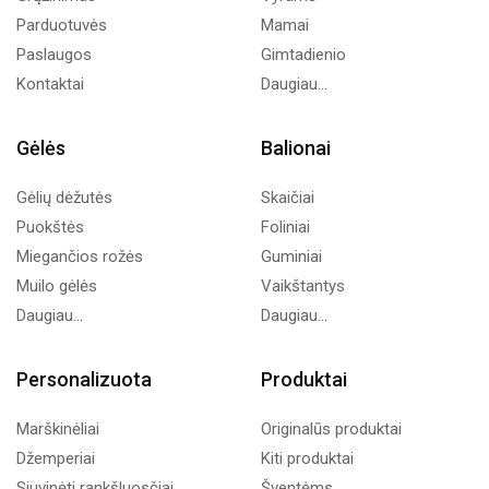
Parduotuvės
Mamai
Paslaugos
Gimtadienio
Kontaktai
Daugiau...
Gėlės
Balionai
Gėlių dėžutės
Skaičiai
Puokštės
Foliniai
Miegančios rožės
Guminiai
Muilo gėlės
Vaikštantys
Daugiau...
Daugiau...
Personalizuota
Produktai
Marškinėliai
Originalūs produktai
Džemperiai
Kiti produktai
Siuvinėti rankšluosčiai
Šventėms