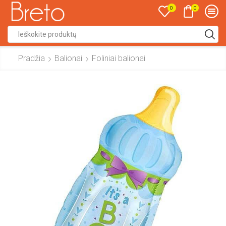
0
0
Search
input
Pradžia
Balionai
Foliniai balionai