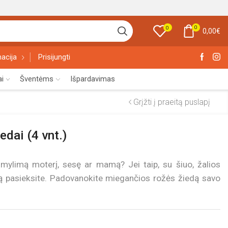
0
0
0,00
€
acija
Prisijungti
ai
Šventėms
Išpardavimas
Grįžti į praeitą puslapį
edai (4 vnt.)
 mylimą moterį, sesę ar mamą? Jei taip, su šiuo, žalios
tą pasieksite. Padovanokite miegančios rožės žiedą savo