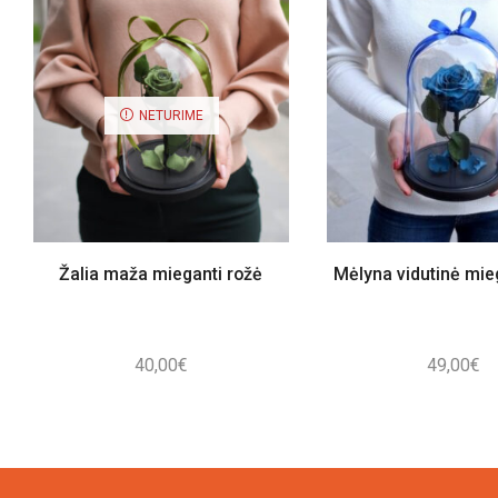
NETURIME
Žalia maža mieganti rožė
Mėlyna vidutinė mie
40,00
€
49,00
€