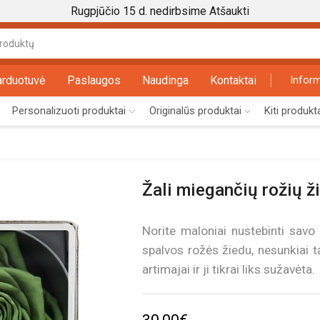
Rugpjūčio 15 d. nedirbsime
Atšaukti
Search
input
arduotuvė
Paslaugos
Naudinga
Kontaktai
Inform
Personalizuoti produktai
Originalūs produktai
Kiti produkt
Žali miegančių rožių ži
Norite maloniai nustebinti savo
spalvos rožės žiedu, nesunkiai 
artimajai ir ji tikrai liks sužavėta.