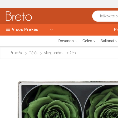
Visos Prekės
P
Dovanos
Gėlės
Balionai
Pradžia
Gėlės
Miegančios rožės