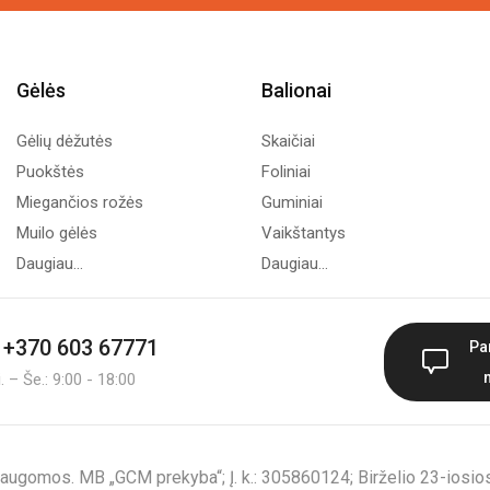
Gėlės
Balionai
Gėlių dėžutės
Skaičiai
Puokštės
Foliniai
Miegančios rožės
Guminiai
Muilo gėlės
Vaikštantys
Daugiau...
Daugiau...
+370 603 67771
Pa
 – Še.: 9:00 - 18:00
augomos. MB „GCM prekyba“; Į. k.: 305860124; Birželio 23-iosios 