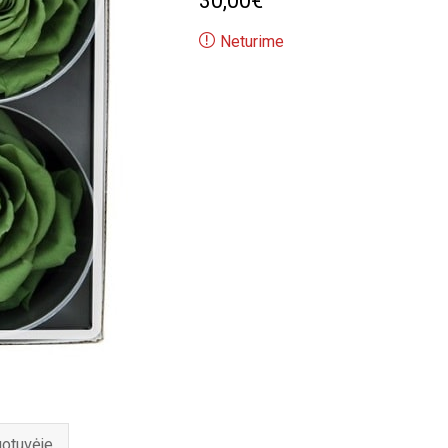
30,00
€
Neturime
uotuvėje