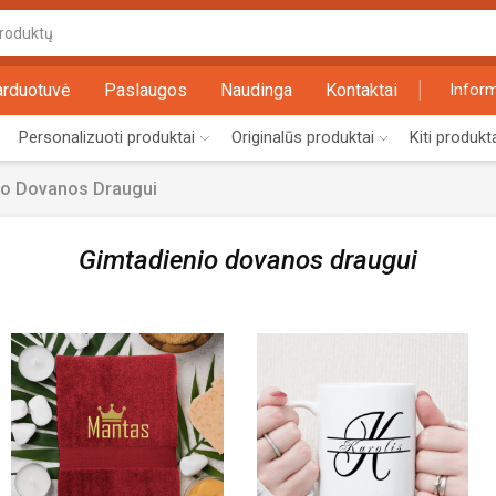
Search
input
arduotuvė
Paslaugos
Naudinga
Kontaktai
Inform
Personalizuoti produktai
Originalūs produktai
Kiti produkt
io Dovanos Draugui
Gimtadienio dovanos draugui