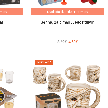
ernetu
Nuolaida tik perkant internetu
ai
Gėrimų žaidimas „Ledo ritulys”
rrent
Original
Current
8,29
€
4,50
€
ice
price
price
:
was:
is:
50€.
8,29€.
4,50€.
NUOLAIDA