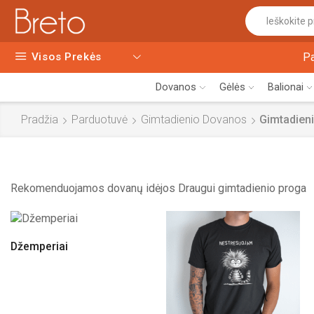
Visos Prekės
P
Dovanos
Gėlės
Balionai
Pradžia
Parduotuvė
Gimtadienio Dovanos
Gimtadien
Rekomenduojamos dovanų idėjos Draugui gimtadienio proga
Džemperiai