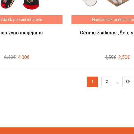
ida tik perkant internetu
Nuolaida tik perkant int
inės vyno mėgėjams
Gėrimų žaidimas „Šotų s
Original
Current
Original
Cu
6,49
€
4,00
€
4,59
€
2,50
€
price
price
price
pr
was:
is:
was:
is
6,49€.
4,00€.
4,59€.
2,
…
1
2
39