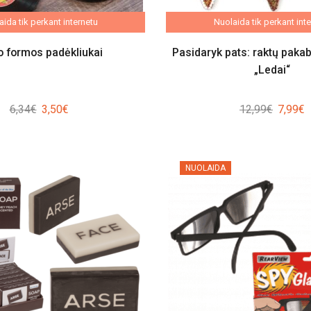
ida tik perkant internetu
Nuolaida tik perkant int
o formos padėkliukai
Pasidaryk pats: raktų pakab
„Ledai“
Original
Current
Origina
C
6,34
€
3,50
€
12,99
€
7,99
€
price
price
price
p
was:
is:
was:
i
6,34€.
3,50€.
12,99€.
7
NUOLAIDA