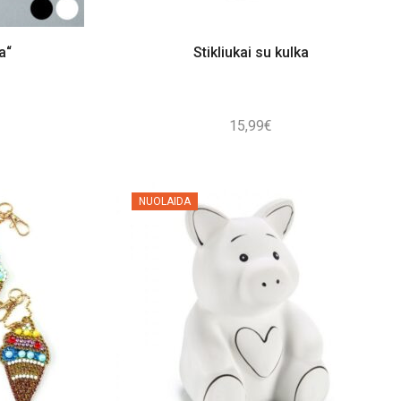
a“
Stikliukai su kulka
15,99
€
NUOLAIDA