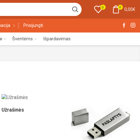
0
0
0,00
€
acija
Prisijungti
ai
Šventėms
Išpardavimas
Užrašinės