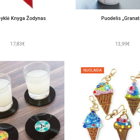
yklė Knyga Žodynas
Puodelis „Granat
17,83
€
13,99
€
NUOLAIDA