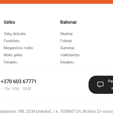
Gėlės
Balionai
Gėlių dėžutės
Skaičiai
Puokštės
Foliniai
Miegančios rožės
Guminiai
Muilo gėlės
Vaikštantys
Daugiau...
Daugiau...
+370 603 67771
Pa
 – Še.: 9:00 - 18:00
augomos. MB „GCM prekyba“; Į. k.: 305860124; Birželio 23-iosios 