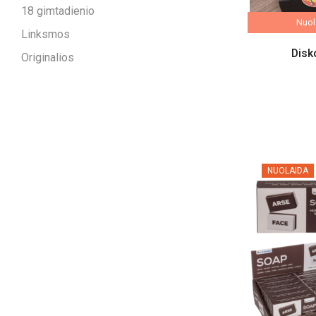
18 gimtadienio
Nuola
Linksmos
Disk
Originalios
NUOLAIDA