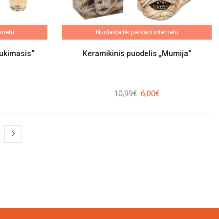
ernetu
Nuolaida tik perkant internetu
ukimasis“
Keramikinis puodelis „Mumija“
rrent
Original
Current
10,99
€
6,00
€
ice
price
price
:
was:
is:
50€.
10,99€.
6,00€.