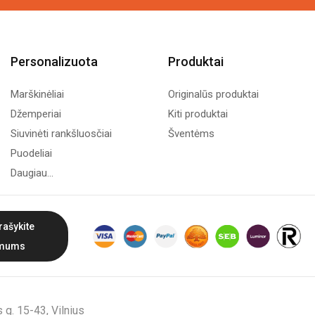
Personalizuota
Produktai
Marškinėliai
Originalūs produktai
Džemperiai
Kiti produktai
Siuvinėti rankšluosčiai
Šventėms
Puodeliai
Daugiau...
rašykite
mums
g. 15-43, Vilnius