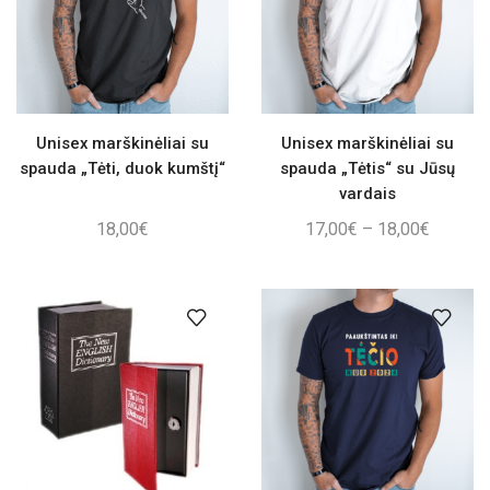
Unisex marškinėliai su
Unisex marškinėliai su
spauda „Tėti, duok kumštį“
spauda „Tėtis“ su Jūsų
vardais
Price
18,00
€
17,00
€
–
18,00
€
range:
17,00€
through
18,00€