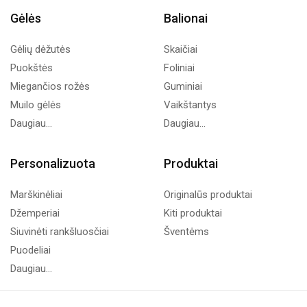
Gėlės
Balionai
Gėlių dėžutės
Skaičiai
Puokštės
Foliniai
Miegančios rožės
Guminiai
Muilo gėlės
Vaikštantys
Daugiau...
Daugiau...
Personalizuota
Produktai
Marškinėliai
Originalūs produktai
Džemperiai
Kiti produktai
Siuvinėti rankšluosčiai
Šventėms
Puodeliai
Daugiau...