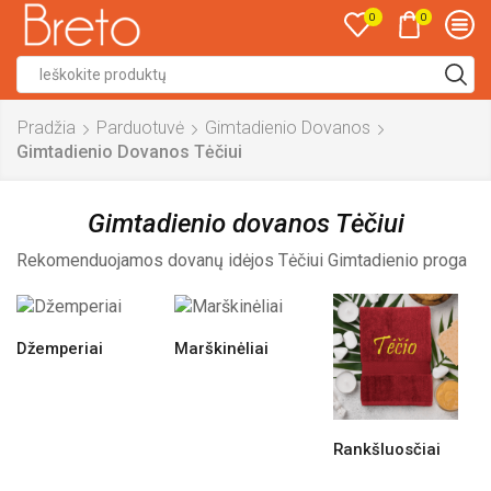
0
0
Search
input
Pradžia
Parduotuvė
Gimtadienio Dovanos
Gimtadienio Dovanos Tėčiui
Gimtadienio dovanos Tėčiui
Rekomenduojamos dovanų idėjos Tėčiui Gimtadienio proga
Džemperiai
Marškinėliai
Rankšluosčiai