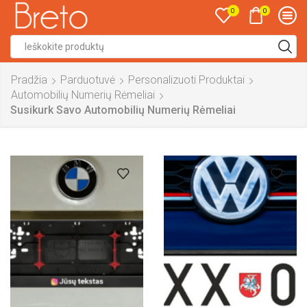
0
0
Search
input
Pradžia
Parduotuvė
Personalizuoti Produktai
Automobilių Numerių Rėmeliai
Susikurk Savo Automobilių Numerių Rėmeliai