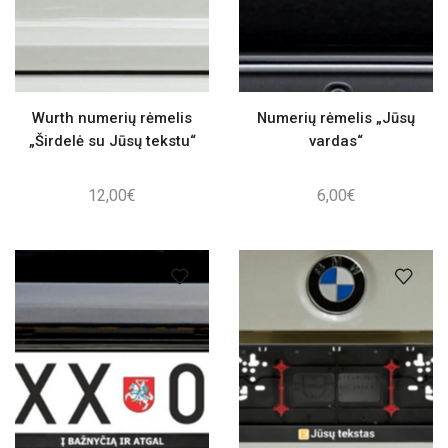
Wurth numerių rėmelis
Numerių rėmelis „Jūsų
„Širdelė su Jūsų tekstu“
vardas“
12,00
€
6,00
€