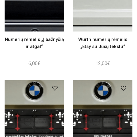
Numerių rėmelis „Į bažnyčią
Wurth numerių rėmelis
ir atgal“
„Etsy su Jūsų tekstu“
6,00
€
12,00
€