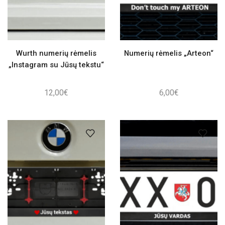
Wurth numerių rėmelis
Numerių rėmelis „Arteon“
„Instagram su Jūsų tekstu“
12,00
€
6,00
€