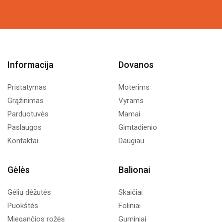
Informacija
Dovanos
Pristatymas
Moterims
Grąžinimas
Vyrams
Parduotuvės
Mamai
Paslaugos
Gimtadienio
Kontaktai
Daugiau...
Gėlės
Balionai
Gėlių dėžutės
Skaičiai
Puokštės
Foliniai
Miegančios rožės
Guminiai