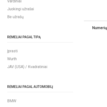
Vardiniai
Juokingi užrašai
Be užrašų
Numerių 
RĖMELIAI PAGAL TIPĄ
Įprasti
Wurth
JAV (USA) / Kvadratiniai
RĖMELIAI PAGAL AUTOMOBILĮ
BMW