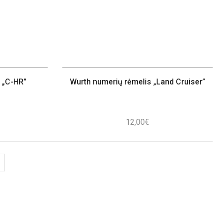
 „C-HR”
Wurth numerių rėmelis „Land Cruiser”
12,00
€