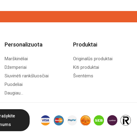
Personalizuota
Produktai
Marškinėliai
Originalūs produktai
Džemperiai
Kiti produktai
Siuvinėti rankšluosčiai
Šventėms
Puodeliai
Daugiau...
rašykite
mums