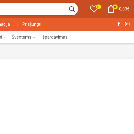
0
0
0,00
€
acija
Prisijungti
ai
Šventėms
Išpardavimas