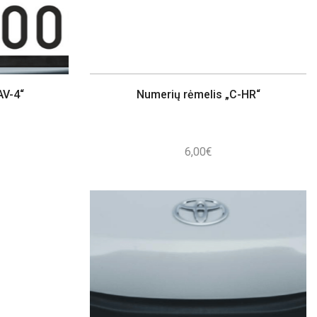
AV-4“
Numerių rėmelis „C-HR“
6,00
€