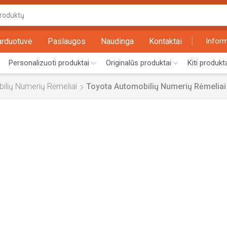
Search
input
arduotuvė
Paslaugos
Naudinga
Kontaktai
Inform
Personalizuoti produktai
Originalūs produktai
Kiti produkt
ilių Numerių Rėmeliai
Toyota Automobilių Numerių Rėmeliai