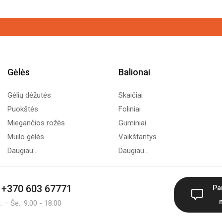
Gėlės
Balionai
Gėlių dėžutės
Skaičiai
Puokštės
Foliniai
Miegančios rožės
Guminiai
Muilo gėlės
Vaikštantys
Daugiau...
Daugiau...
+370 603 67771
Pa
 – Še.: 9:00 - 18:00