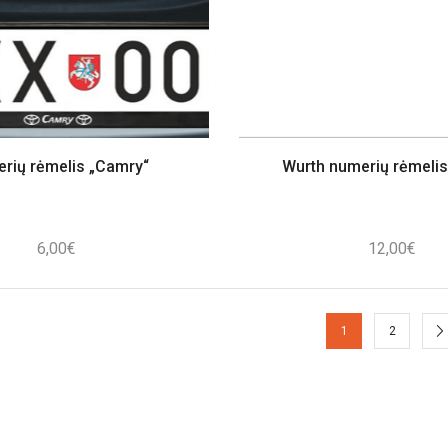
rių rėmelis „Camry“
Wurth numerių rėmelis
6,00
€
12,00
€
1
2