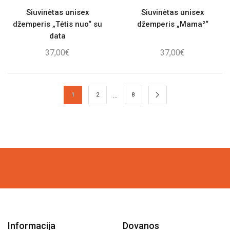
Siuvinėtas unisex
Siuvinėtas unisex
džemperis „Tėtis nuo“ su
džemperis „Mama²“
data
37,00
€
37,00
€
…
1
2
8
Informacija
Dovanos