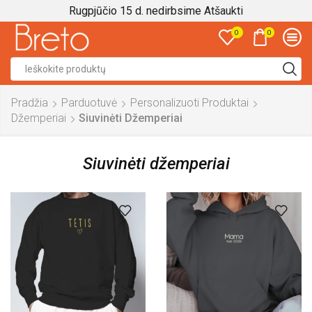
Rugpjūčio 15 d. nedirbsime
Atšaukti
0
0
Search
input
Pradžia
Parduotuvė
Personalizuoti Produktai
Džemperiai
Siuvinėti Džemperiai
Siuvinėti džemperiai