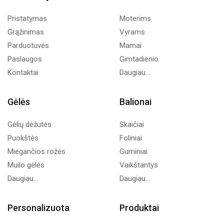
Pristatymas
Moterims
Grąžinimas
Vyrams
Parduotuvės
Mamai
Paslaugos
Gimtadienio
Kontaktai
Daugiau...
Gėlės
Balionai
Gėlių dėžutės
Skaičiai
Puokštės
Foliniai
Miegančios rožės
Guminiai
Muilo gėlės
Vaikštantys
Daugiau...
Daugiau...
Personalizuota
Produktai