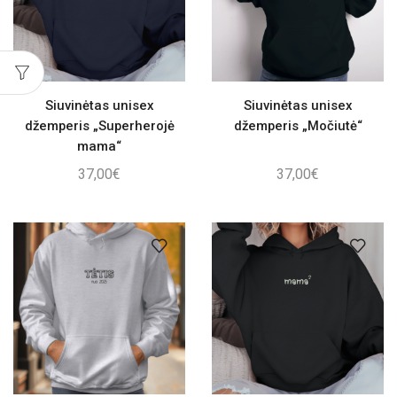
Siuvinėtas unisex
Siuvinėtas unisex
džemperis „Superherojė
džemperis „Močiutė“
mama“
37,00
€
37,00
€