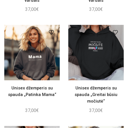
vardais
vardais
37,00
€
37,00
€
Unisex džemperis su
Unisex džemperis su
spauda „Patinka Mama“
spauda „Greitai būsiu
močiutė“
37,00
€
37,00
€