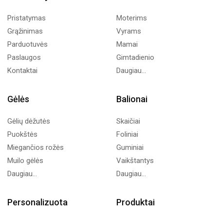
Pristatymas
Moterims
Grąžinimas
Vyrams
Parduotuvės
Mamai
Paslaugos
Gimtadienio
Kontaktai
Daugiau...
Gėlės
Balionai
Gėlių dėžutės
Skaičiai
Puokštės
Foliniai
Miegančios rožės
Guminiai
Muilo gėlės
Vaikštantys
Daugiau...
Daugiau...
Personalizuota
Produktai