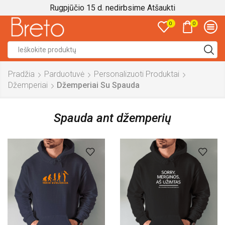
Rugpjūčio 15 d. nedirbsime
Atšaukti
0
0
Search
input
Pradžia
Parduotuvė
Personalizuoti Produktai
Džemperiai
Džemperiai Su Spauda
Spauda ant džemperių