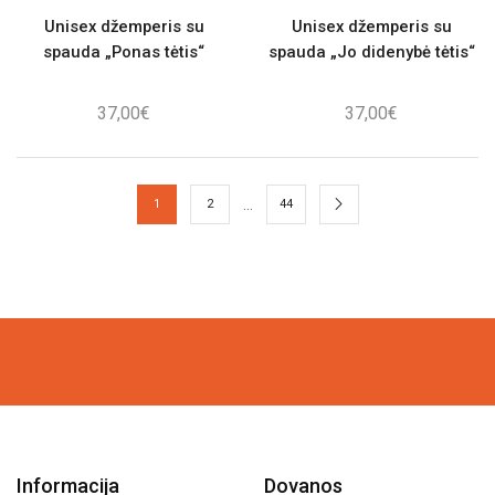
Unisex džemperis su
Unisex džemperis su
spauda „Ponas tėtis“
spauda „Jo didenybė tėtis“
37,00
€
37,00
€
…
1
2
44
Informacija
Dovanos