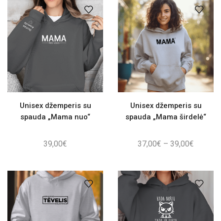
Unisex džemperis su
Unisex džemperis su
spauda „Mama nuo“
spauda „Mama širdelė“
Price
39,00
€
37,00
€
–
39,00
€
range:
37,00€
through
39,00€