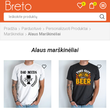
0
0
Search
input
Pradžia
Parduotuvė
Personalizuoti Produktai
Marškinėliai
Alaus Marškinėliai
Alaus marškinėliai