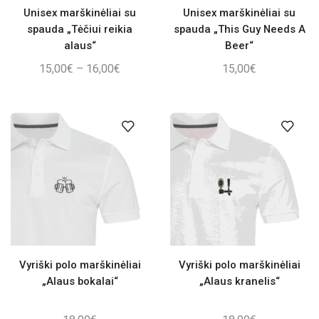
Unisex marškinėliai su
Unisex marškinėliai su
spauda „Tėčiui reikia
spauda „This Guy Needs A
alaus“
Beer“
Price
15,00
€
–
16,00
€
15,00
€
range:
15,00€
through
16,00€
Vyriški polo marškinėliai
Vyriški polo marškinėliai
„Alaus bokalai“
„Alaus kranelis“