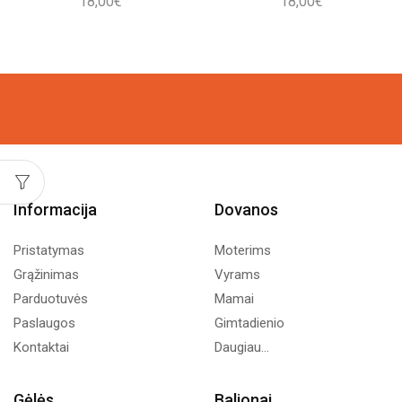
18,00
€
18,00
€
Informacija
Dovanos
Pristatymas
Moterims
Grąžinimas
Vyrams
Parduotuvės
Mamai
Paslaugos
Gimtadienio
Kontaktai
Daugiau...
Gėlės
Balionai