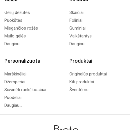
Gėlių dėžutės
Skaičiai
Puokštės
Foliniai
Miegančios rožės
Guminiai
Muilo gėlės
Vaikštantys
Daugiau...
Daugiau...
Personalizuota
Produktai
Marškinėliai
Originalūs produktai
Džemperiai
Kiti produktai
Siuvinėti rankšluosčiai
Šventėms
Puodeliai
Daugiau...