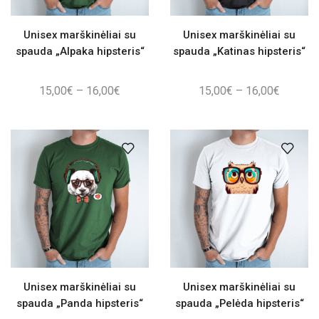
Unisex marškinėliai su
Unisex marškinėliai su
spauda „Alpaka hipsteris“
spauda „Katinas hipsteris“
Price
Price
15,00
€
–
16,00
€
15,00
€
–
16,00
€
range:
range:
15,00€
15,00€
through
through
16,00€
16,00€
Unisex marškinėliai su
Unisex marškinėliai su
spauda „Panda hipsteris“
spauda „Pelėda hipsteris“