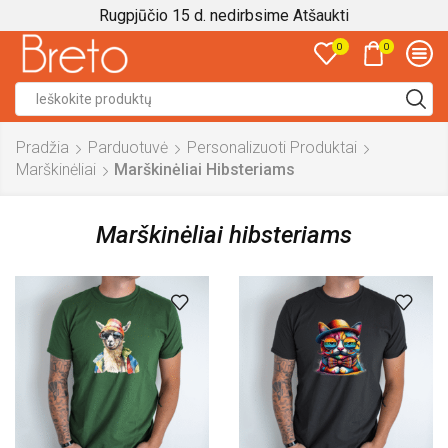
Rugpjūčio 15 d. nedirbsime
Atšaukti
0
0
Search
input
Pradžia
Parduotuvė
Personalizuoti Produktai
Marškinėliai
Marškinėliai Hibsteriams
Marškinėliai hibsteriams