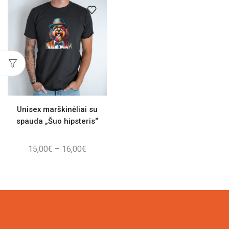
through
through
16,00€
16,00€
Unisex marškinėliai su
spauda „Šuo hipsteris“
Price
15,00
€
–
16,00
€
range:
15,00€
through
16,00€