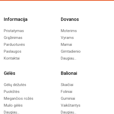
Informacija
Dovanos
Pristatymas
Moterims
Grąžinimas
Vyrams
Parduotuvės
Mamai
Paslaugos
Gimtadienio
Kontaktai
Daugiau...
Gėlės
Balionai
Gėlių dėžutės
Skaičiai
Puokštės
Foliniai
Miegančios rožės
Guminiai
Muilo gėlės
Vaikštantys
Daugiau...
Daugiau...