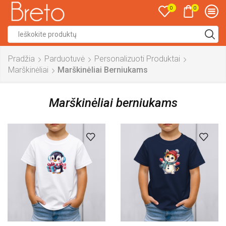
0
0
Search
input
Pradžia
Parduotuvė
Personalizuoti Produktai
Marškinėliai
Marškinėliai Berniukams
Marškinėliai berniukams