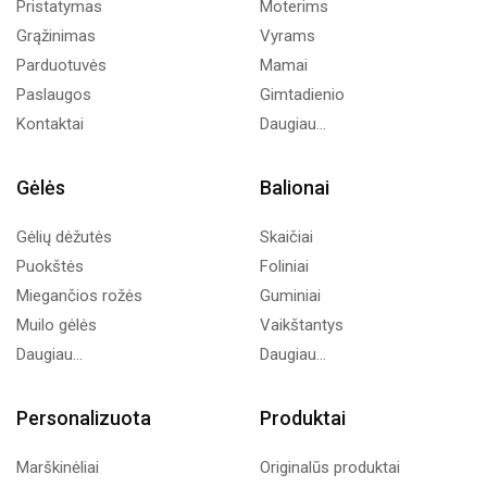
Pristatymas
Moterims
Grąžinimas
Vyrams
Parduotuvės
Mamai
Paslaugos
Gimtadienio
Kontaktai
Daugiau...
Gėlės
Balionai
Gėlių dėžutės
Skaičiai
Puokštės
Foliniai
Miegančios rožės
Guminiai
Muilo gėlės
Vaikštantys
Daugiau...
Daugiau...
Personalizuota
Produktai
Marškinėliai
Originalūs produktai