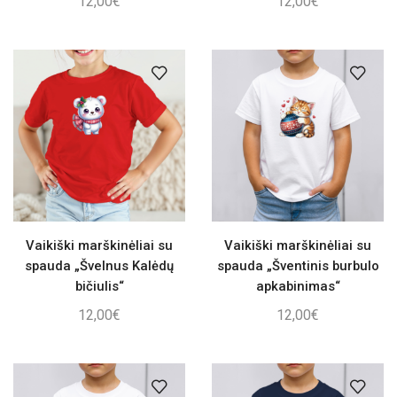
12,00
€
12,00
€
Vaikiški marškinėliai su
Vaikiški marškinėliai su
spauda „Švelnus Kalėdų
spauda „Šventinis burbulo
bičiulis“
apkabinimas“
12,00
€
12,00
€