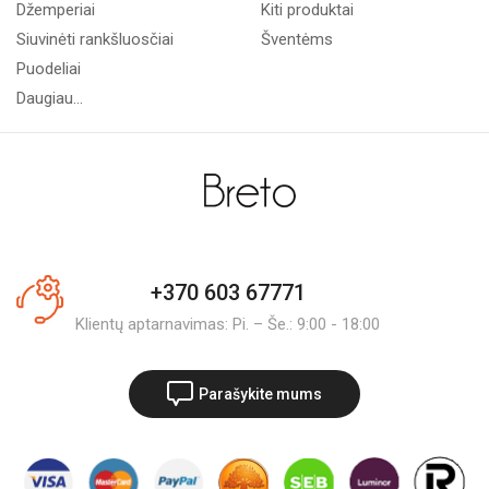
Džemperiai
Kiti produktai
Siuvinėti rankšluosčiai
Šventėms
Puodeliai
Daugiau...
+370 603 67771
Klientų aptarnavimas: Pi. – Še.: 9:00 - 18:00
Parašykite mums