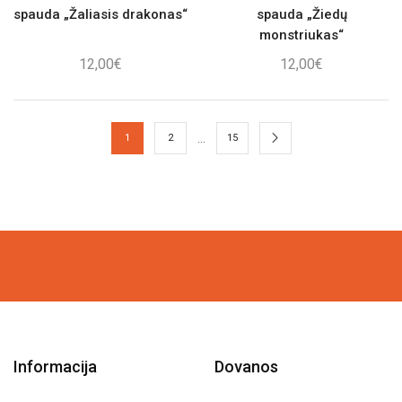
spauda „Žaliasis drakonas“
spauda „Žiedų
monstriukas“
12,00
€
12,00
€
…
1
2
15
Informacija
Dovanos