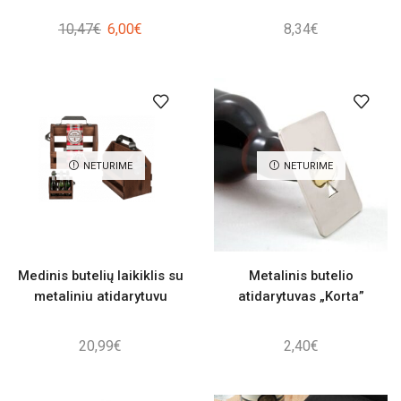
Original
Current
10,47
€
6,00
€
8,34
€
price
price
was:
is:
10,47€.
6,00€.
NETURIME
NETURIME
Medinis butelių laikiklis su
Metalinis butelio
metaliniu atidarytuvu
atidarytuvas „Korta”
20,99
€
2,40
€