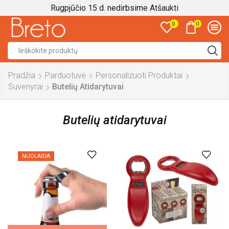
Rugpjūčio 15 d. nedirbsime
Atšaukti
0
0
Search
input
Pradžia
Parduotuvė
Personalizuoti Produktai
Suvenyrai
Butelių Atidarytuvai
Butelių atidarytuvai
NUOLAIDA