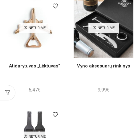
NETURIME
NETURIME
Atidarytuvas „Lėktuvas“
Vyno aksesuarų rinkinys
6,47
€
9,99
€
NETURIME