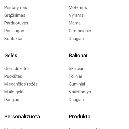
Pristatymas
Moterims
Grąžinimas
Vyrams
Parduotuvės
Mamai
Paslaugos
Gimtadienio
Kontaktai
Daugiau...
Gėlės
Balionai
Gėlių dėžutės
Skaičiai
Puokštės
Foliniai
Miegančios rožės
Guminiai
Muilo gėlės
Vaikštantys
Daugiau...
Daugiau...
Personalizuota
Produktai