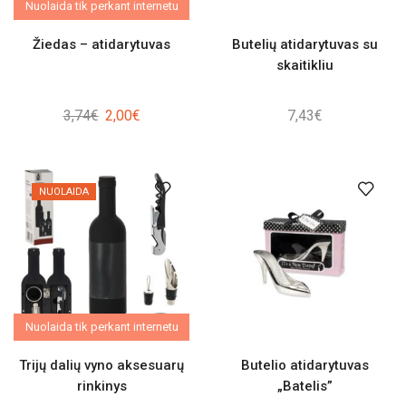
Nuolaida tik perkant internetu
Žiedas – atidarytuvas
Butelių atidarytuvas su
skaitikliu
Original
Current
3,74
€
2,00
€
7,43
€
price
price
was:
is:
3,74€.
2,00€.
NUOLAIDA
Nuolaida tik perkant internetu
Trijų dalių vyno aksesuarų
Butelio atidarytuvas
rinkinys
„Batelis”