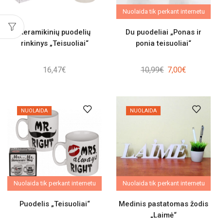
Nuolaida tik perkant internetu
Keramikinių puodelių
Du puodeliai „Ponas ir
rinkinys „Teisuoliai“
ponia teisuoliai“
Original
Current
16,47
€
10,99
€
7,00
€
price
price
was:
is:
10,99€.
7,00€.
NUOLAIDA
NUOLAIDA
Nuolaida tik perkant internetu
Nuolaida tik perkant internetu
Puodelis „Teisuoliai“
Medinis pastatomas žodis
„Laimė“