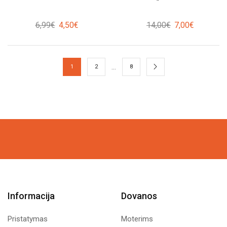
Original
Current
Original
Current
6,99
€
4,50
€
14,00
€
7,00
€
price
price
price
price
was:
is:
was:
is:
6,99€.
4,50€.
14,00€.
7,00€.
…
1
2
8
Informacija
Dovanos
Pristatymas
Moterims