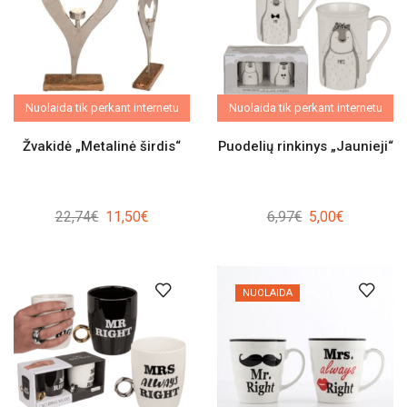
Nuolaida tik perkant internetu
Nuolaida tik perkant internetu
Žvakidė „Metalinė širdis“
Puodelių rinkinys „Jaunieji“
Original
Current
Original
Current
22,74
€
11,50
€
6,97
€
5,00
€
price
price
price
price
was:
is:
was:
is:
22,74€.
11,50€.
6,97€.
5,00€.
NUOLAIDA