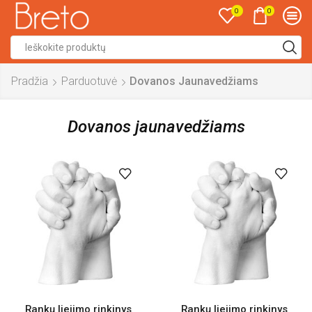
0
0
Search
input
Pradžia
Parduotuvė
Dovanos Jaunavedžiams
Dovanos jaunavedžiams
Rankų liejimo rinkinys
Rankų liejimo rinkinys