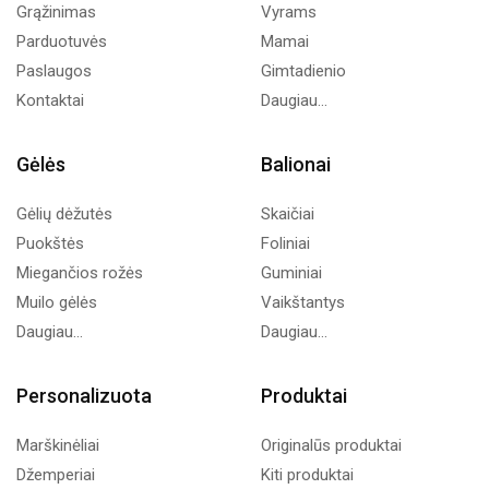
Grąžinimas
Vyrams
Parduotuvės
Mamai
Paslaugos
Gimtadienio
Kontaktai
Daugiau...
Gėlės
Balionai
Gėlių dėžutės
Skaičiai
Puokštės
Foliniai
Miegančios rožės
Guminiai
Muilo gėlės
Vaikštantys
Daugiau...
Daugiau...
Personalizuota
Produktai
Marškinėliai
Originalūs produktai
Džemperiai
Kiti produktai