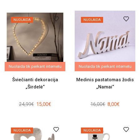
NUOLAIDA
NUOLAIDA
Nuolaida tik perkant internetu
Nuolaida tik perkant internetu
Šviečianti dekoracija
Medinis pastatomas žodis
„Širdelė“
„Namai“
Original
Current
Original
Current
24,99
€
15,00
€
16,00
€
8,00
€
price
price
price
price
was:
is:
was:
is:
24,99€.
15,00€.
16,00€.
8,00€.
NUOLAIDA
NUOLAIDA