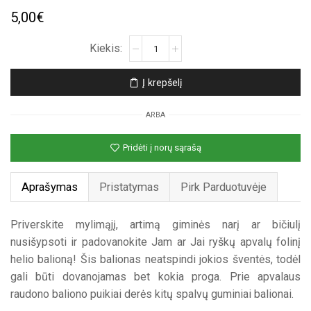
5,00
€
produkto
kiekis:
Apvalus
Į krepšelį
folinis
helio
ARBA
balionas
„Raudonas“
Pridėti į norų sąrašą
Aprašymas
Pristatymas
Pirk Parduotuvėje
Priverskite mylimąjį, artimą giminės narį ar bičiulį
nusišypsoti ir padovanokite Jam ar Jai ryškų apvalų folinį
helio balioną! Šis balionas neatspindi jokios šventės, todėl
gali būti dovanojamas bet kokia proga. Prie apvalaus
raudono baliono puikiai derės kitų spalvų guminiai balionai.