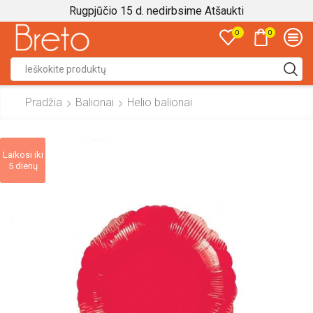
Rugpjūčio 15 d. nedirbsime
Atšaukti
0
0
Search
input
Pradžia
Balionai
Helio balionai
Laikosi iki
5 dienų