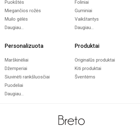
Puokštės
Foliniai
Miegančios rožės
Guminiai
Muilo gėlės
Vaikštantys
Daugiau...
Daugiau...
Personalizuota
Produktai
Marškinėliai
Originalūs produktai
Džemperiai
Kiti produktai
Siuvinėti rankšluosčiai
Šventėms
Puodeliai
Daugiau...