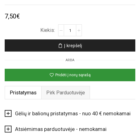
7,50
€
produkto
kiekis:
Apvalus
Į krepšelį
žydras
folinis
ARBA
helio
balionas
Pridėti į norų sąrašą
„40“
Pristatymas
Pirk Parduotuvėje
Gėlių ir balionų pristatymas - nuo 40 € nemokamai
Atsiėmimas parduotuvėje - nemokamai