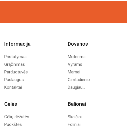
Informacija
Dovanos
Pristatymas
Moterims
Grąžinimas
Vyrams
Parduotuvės
Mamai
Paslaugos
Gimtadienio
Kontaktai
Daugiau...
Gėlės
Balionai
Gėlių dėžutės
Skaičiai
Puokštės
Foliniai