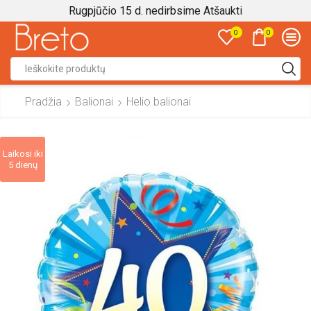
Rugpjūčio 15 d. nedirbsime
Atšaukti
0
0
Search
input
Pradžia
Balionai
Helio balionai
Laikosi iki
5 dienų