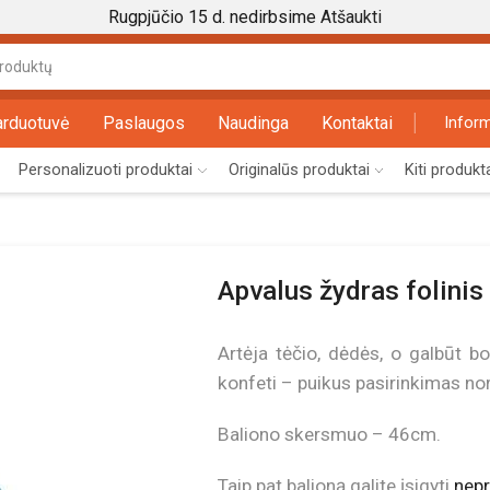
Rugpjūčio 15 d. nedirbsime
Atšaukti
Search
input
arduotuvė
Paslaugos
Naudinga
Kontaktai
Inform
Personalizuoti produktai
Originalūs produktai
Kiti produkt
Apvalus žydras folinis
Artėja tėčio, dėdės, o galbūt b
konfeti – puikus pasirinkimas nori
Baliono skersmuo – 46cm.
Taip pat balioną galite įsigyti
nepr