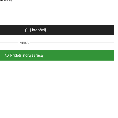
Į krepšelį
ARBA
Pridėti į norų sąrašą