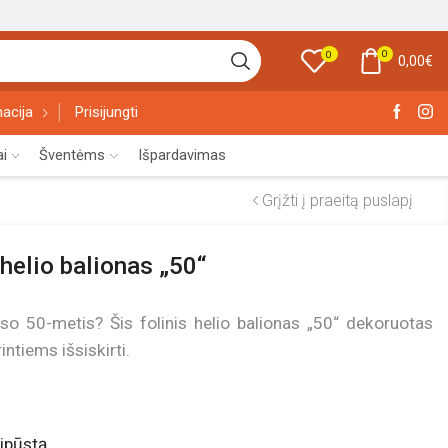
0
0
0,00
€
acija
Prisijungti
ai
Šventėms
Išpardavimas
Grįžti į praeitą puslapį
 helio balionas „50“
oso 50-metis? Šis folinis helio balionas „50“ dekoruotas
ntiems išsiskirti.
ipūstą
.