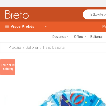
Visos Prekės
P
Dovanos
Gėlės
Balionai
Pradžia
Balionai
Helio balionai
Laikosi iki
5 dienų