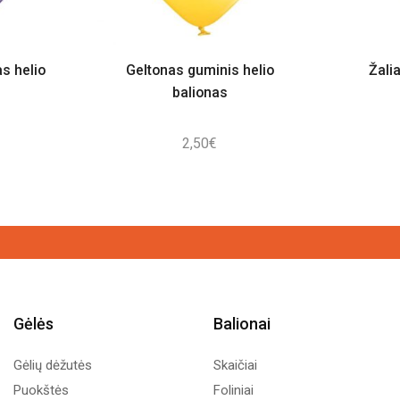
as helio
Geltonas guminis helio
Žali
balionas
2,50
€
Gėlės
Balionai
Gėlių dėžutės
Skaičiai
Puokštės
Foliniai