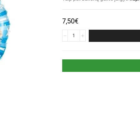
7,50
€
produkto
kiekis:
Apvalus
žydras
folinis
helio
balionas
„50“