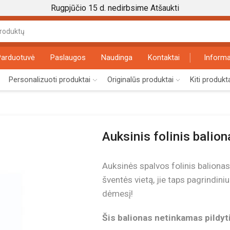
Rugpjūčio 15 d. nedirbsime
Atšaukti
Search
input
Parduotuvė
Paslaugos
Naudinga
Kontaktai
Informa
Personalizuoti produktai
Originalūs produktai
Kiti produkt
Auksinis folinis balion
Auksinės spalvos folinis balionas 
šventės vietą, jie taps pagrindiniu
dėmesį!
Šis balionas netinkamas pildyti