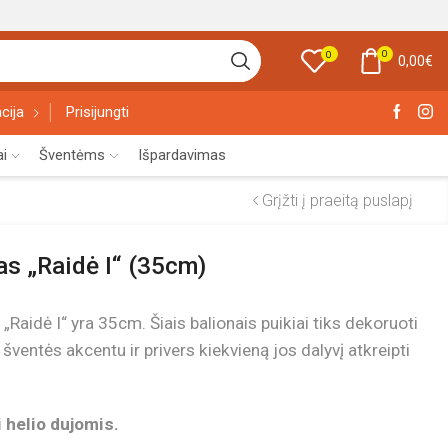
0
0
0,00
€
cija
Prisijungti
ai
Šventėms
Išpardavimas
Grįžti į praeitą puslapį
as „Raidė I“ (35cm)
„Raidė I“ yra 35cm. Šiais balionais puikiai tiks dekoruoti
 šventės akcentu ir privers kiekvieną jos dalyvį atkreipti
 helio dujomis.