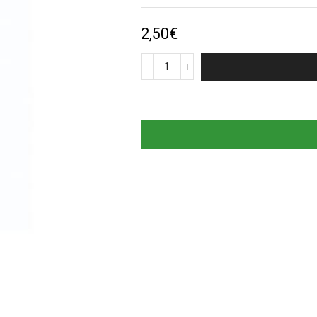
2,50
€
produkto
kiekis:
Auksinis
folinis
balionas
„Raidė
I“
(35cm)