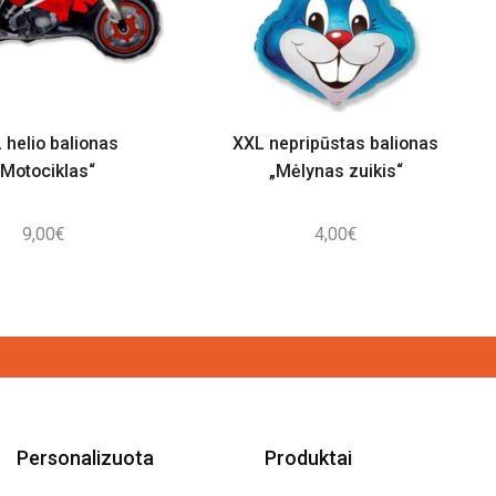
 helio balionas
XXL nepripūstas balionas
„Motociklas“
„Mėlynas zuikis“
9,00
€
4,00
€
Personalizuota
Produktai