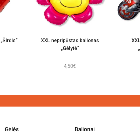
„Širdis“
XXL nepripūstas balionas
XXL
„Gėlytė“
4,50
€
Gėlės
Balionai