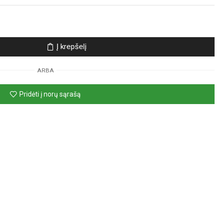
Į krepšelį
ARBA
Pridėti į norų sąrašą