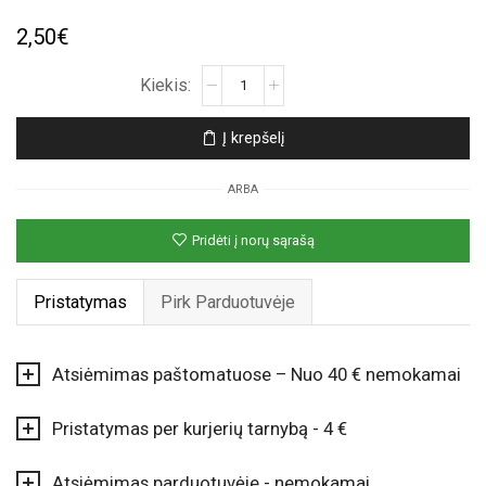
2,50
€
produkto
kiekis:
Auksinis
Į krepšelį
folinis
balionas
ARBA
„Raidė
Z“
Pridėti į norų sąrašą
(35cm)
Pristatymas
Pirk Parduotuvėje
Atsiėmimas paštomatuose – Nuo 40 € nemokamai
Pristatymas per kurjerių tarnybą - 4 €
Atsiėmimas parduotuvėje - nemokamai