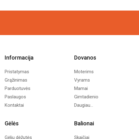
Informacija
Dovanos
Pristatymas
Moterims
Grąžinimas
Vyrams
Parduotuvės
Mamai
Paslaugos
Gimtadienio
Kontaktai
Daugiau...
Gėlės
Balionai
Gėlių dėžutės
Skaičiai