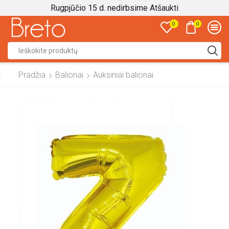
Rugpjūčio 15 d. nedirbsime
Atšaukti
0
0
Search
input
Pradžia
Balionai
Auksiniai balionai