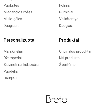
Puokštės
Foliniai
Miegančios rožės
Guminiai
Muilo gėlės
Vaikštantys
Daugiau...
Daugiau...
Personalizuota
Produktai
Marškinėliai
Originalūs produktai
Džemperiai
Kiti produktai
Siuvinėti rankšluosčiai
Šventėms
Puodeliai
Daugiau...