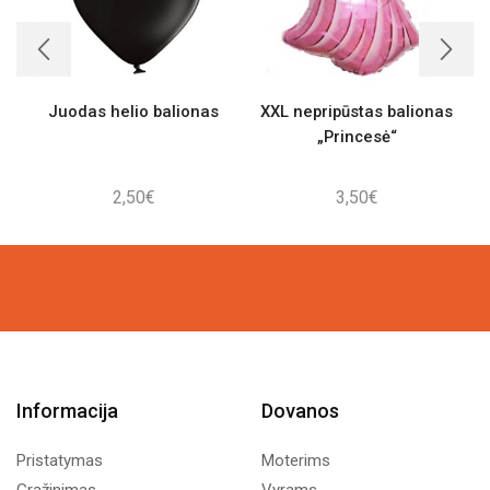
Juodas helio balionas
XXL nepripūstas balionas
„Princesė“
2,50
€
3,50
€
Informacija
Dovanos
Pristatymas
Moterims
Grąžinimas
Vyrams