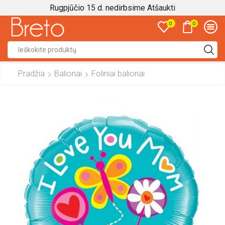
Rugpjūčio 15 d. nedirbsime
Atšaukti
0
0
Search
input
Pradžia
Balionai
Foliniai balionai