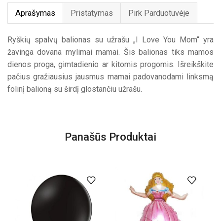
Aprašymas
Pristatymas
Pirk Parduotuvėje
Ryškių spalvų balionas su užrašu „I Love You Mom“ yra
žavinga dovana mylimai mamai. Šis balionas tiks mamos
dienos proga, gimtadienio ar kitomis progomis. Išreikškite
pačius gražiausius jausmus mamai padovanodami linksmą
folinį balioną su širdį glostančiu užrašu.
Panašūs Produktai