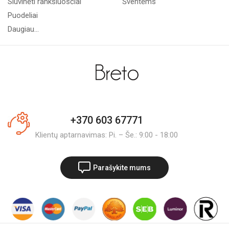
Siuvinėti rankšluosčiai
Šventėms
Puodeliai
Daugiau...
+370 603 67771
Klientų aptarnavimas: Pi. – Še.: 9:00 - 18:00
Parašykite mums