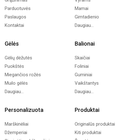
Parduotuvės
Mamai
Paslaugos
Gimtadienio
Kontaktai
Daugiau...
Gėlės
Balionai
Gėlių dėžutės
Skaičiai
Puokštės
Foliniai
Miegančios rožės
Guminiai
Muilo gėlės
Vaikštantys
Daugiau...
Daugiau...
Personalizuota
Produktai
Marškinėliai
Originalūs produktai
Džemperiai
Kiti produktai