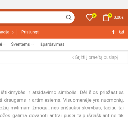
0
0
0,00
€
acija
Prisijungti
ai
Šventėms
Išpardavimas
Grįžti į praeitą puslapį
ištikimybės ir atsidavimo simbolis. Dėl šios priežasties
oti draugams ir artimiesiems. Visuomenėje yra nuomonių,
ožių mylimam žmogui, nes prišauksi skyrybas, tačiau tai
rožes galima dovanoti antrai pusei taip išreiškiant ne tik