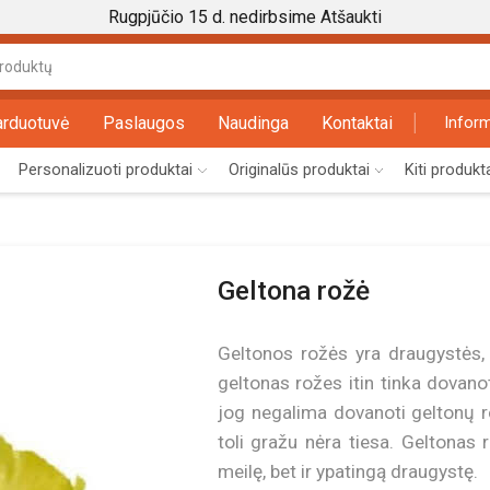
Rugpjūčio 15 d. nedirbsime
Atšaukti
Search
input
arduotuvė
Paslaugos
Naudinga
Kontaktai
Inform
Personalizuoti produktai
Originalūs produktai
Kiti produkt
Geltona rožė
Geltonos rožės yra draugystės, 
geltonas rožes itin tinka dovan
jog negalima dovanoti geltonų r
toli gražu nėra tiesa. Geltonas 
meilę, bet ir ypatingą draugystę.