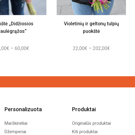
štė „Didžiosios
Violetinių ir geltonų tulpių
aulėgrąžos“
puokštė
Price
Price
,00
€
–
60,00
€
22,00
€
–
202,00
€
range:
range:
28,00€
22,00€
through
through
60,00€
202,00€
Personalizuota
Produktai
Marškinėliai
Originalūs produktai
Džemperiai
Kiti produktai