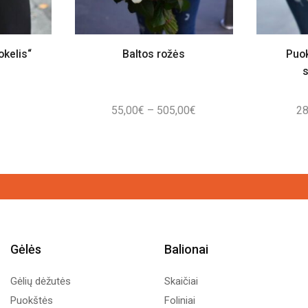
okelis“
Baltos rožės
Puok
s
Price
55,00
€
–
505,00
€
28
range:
55,00€
through
505,00€
Gėlės
Balionai
Gėlių dėžutės
Skaičiai
Puokštės
Foliniai