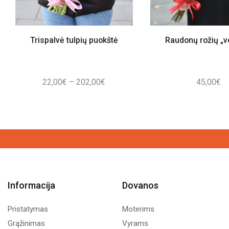
Trispalvė tulpių puokštė
Raudonų rožių „v
Price
22,00
€
–
202,00
€
45,00
€
range:
22,00€
through
202,00€
Informacija
Dovanos
Pristatymas
Moterims
Grąžinimas
Vyrams