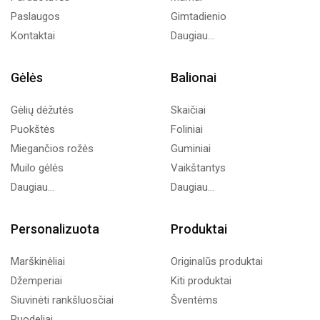
Paslaugos
Gimtadienio
Kontaktai
Daugiau...
Gėlės
Balionai
Gėlių dėžutės
Skaičiai
Puokštės
Foliniai
Miegančios rožės
Guminiai
Muilo gėlės
Vaikštantys
Daugiau...
Daugiau...
Personalizuota
Produktai
Marškinėliai
Originalūs produktai
Džemperiai
Kiti produktai
Siuvinėti rankšluosčiai
Šventėms
Puodeliai