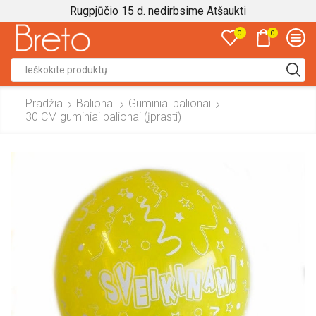
Rugpjūčio 15 d. nedirbsime
Atšaukti
0
0
Search
input
Pradžia
Balionai
Guminiai balionai
30 CM guminiai balionai (įprasti)