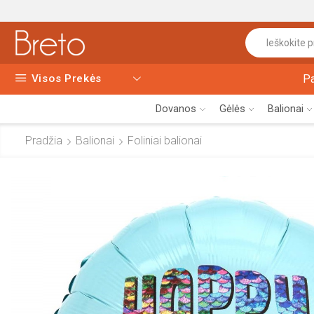
Visos Prekės
P
Dovanos
Gėlės
Balionai
Pradžia
Balionai
Foliniai balionai