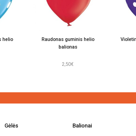
 helio
Raudonas guminis helio
Violeti
balionas
2,50
€
Gėlės
Balionai