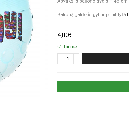
Apytikslis baliono dydis – 46 cm.
Balioną galite įsigyti ir pripildytą
h
4,00
€
Turime
produkto
kiekis:
Melsvas
folinis
nepripūstas
balionas
„Happy
Birthday“