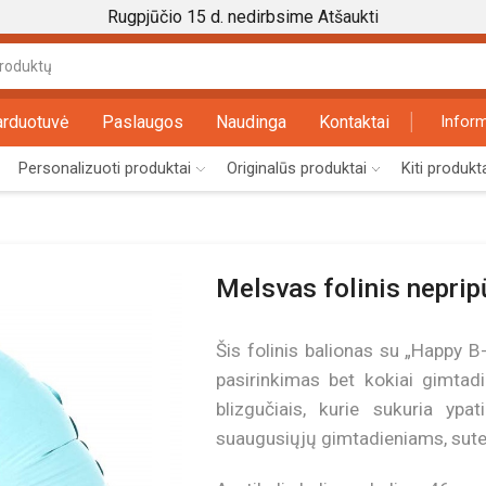
Rugpjūčio 15 d. nedirbsime
Atšaukti
Search
input
arduotuvė
Paslaugos
Naudinga
Kontaktai
Inform
Personalizuoti produktai
Originalūs produktai
Kiti produkt
Melsvas folinis neprip
Šis folinis balionas su „Happy B
pasirinkimas bet kokiai gimtadi
blizgučiais, kurie sukuria ypat
suaugusiųjų gimtadieniams, sute