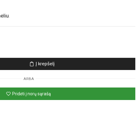
eliu
.
Į krepšelį
ARBA
Pridėti į norų sąrašą