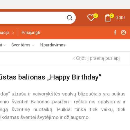
0
0
0,00
€
acija
Prisijungti
ai
Šventėms
Išpardavimas
Grįžti į praeitą puslapį
ūstas balionas „Happy Birthday“
-day“ užrašu ir vaivorykštės spalvų blizgučiais yra puikus
enio šventei! Balionas pasižymi ryškiomis spalvomis ir
ingą šventinę nuotaiką. Puikiai tinka tiek vaikų, tiek
ikdamas šventei švytėjimo ir džiaugsmo.