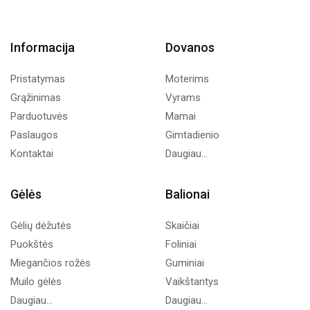
Informacija
Dovanos
Pristatymas
Moterims
Grąžinimas
Vyrams
Parduotuvės
Mamai
Paslaugos
Gimtadienio
Kontaktai
Daugiau...
Gėlės
Balionai
Gėlių dėžutės
Skaičiai
Puokštės
Foliniai
Miegančios rožės
Guminiai
Muilo gėlės
Vaikštantys
Daugiau...
Daugiau...