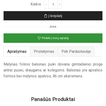
produkto
kiekis:
Mėlynas
Į krepšelį
apvalus
folinis
ARBA
helio
balionas
Pridėti į norų sąrašą
Aprašymas
Pristatymas
Pirk Parduotuvėje
Mėlynas folinis balionas puiki dovana gimtadienio proga
antrai pusei, draugams ar kolegoms. Balionas yra apvalios
formos bei mėlynos spalvos, 46 cm skersmens.
Panašūs Produktai