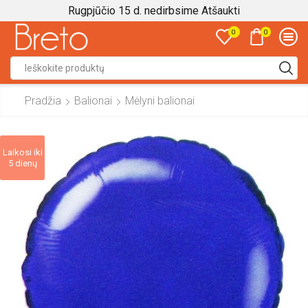
Rugpjūčio 15 d. nedirbsime
Atšaukti
0
0
Search
input
Pradžia
Balionai
Mėlyni balionai
Laikosi iki
5 dienų