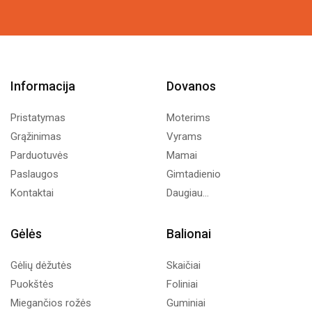
Informacija
Dovanos
Pristatymas
Moterims
Grąžinimas
Vyrams
Parduotuvės
Mamai
Paslaugos
Gimtadienio
Kontaktai
Daugiau...
Gėlės
Balionai
Gėlių dėžutės
Skaičiai
Puokštės
Foliniai
Miegančios rožės
Guminiai