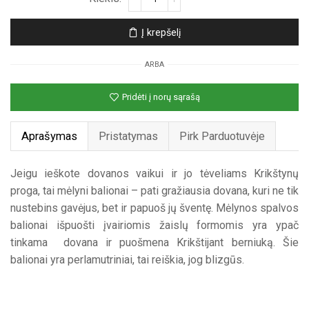
kiekis:
Mėlynas
Į krepšelį
nepripūstas
balionas
ARBA
„Mano
krikštynos“
Pridėti į norų sąrašą
Aprašymas
Pristatymas
Pirk Parduotuvėje
Jeigu ieškote dovanos vaikui ir jo tėveliams Krikštynų
proga, tai mėlyni balionai – pati gražiausia dovana, kuri ne tik
nustebins gavėjus, bet ir papuoš jų šventę. Mėlynos spalvos
balionai išpuošti įvairiomis žaislų formomis yra ypač
tinkama dovana ir puošmena Krikštijant berniuką. Šie
balionai yra perlamutriniai, tai reiškia, jog blizgūs.