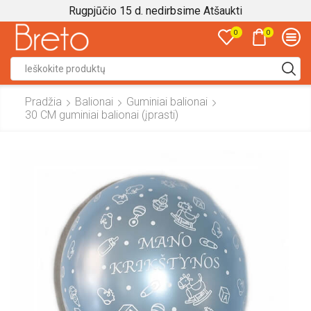
Rugpjūčio 15 d. nedirbsime
Atšaukti
0
0
Search
input
Pradžia
Balionai
Guminiai balionai
30 CM guminiai balionai (įprasti)