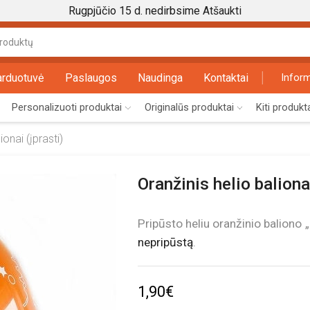
Rugpjūčio 15 d. nedirbsime
Atšaukti
Search
input
arduotuvė
Paslaugos
Naudinga
Kontaktai
Inform
Personalizuoti produktai
Originalūs produktai
Kiti produkt
onai (įprasti)
Oranžinis helio balion
Pripūsto heliu oranžinio baliono „
nepripūstą
.
1,90
€