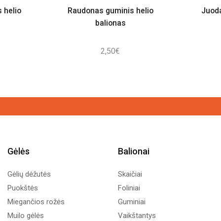
 helio
Raudonas guminis helio
Juoda
balionas
2,50
€
Gėlės
Balionai
Gėlių dėžutės
Skaičiai
Puokštės
Foliniai
Miegančios rožės
Guminiai
Muilo gėlės
Vaikštantys