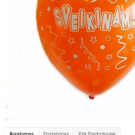
Aprašymas
Pristatymas
Pirk Parduotuvėje