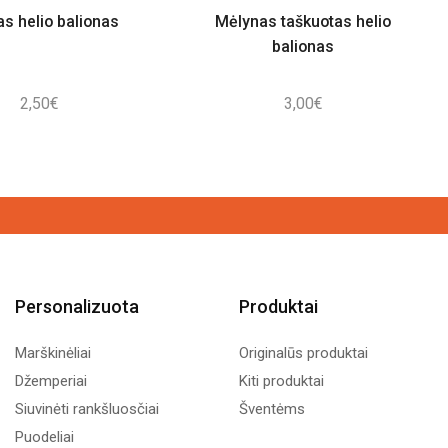
s helio balionas
Mėlynas taškuotas helio
balionas
2,50
€
3,00
€
Personalizuota
Produktai
Marškinėliai
Originalūs produktai
Džemperiai
Kiti produktai
Siuvinėti rankšluosčiai
Šventėms
Puodeliai