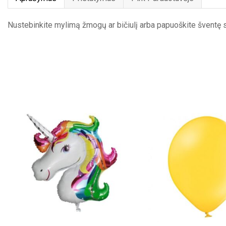
Nustebinkite mylimą žmogų ar bičiulį arba papuoškite šventę s