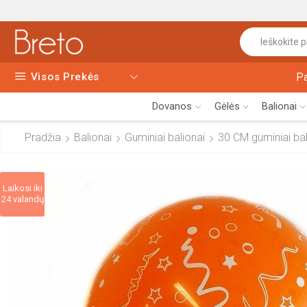
Visos Prekės
P
Dovanos
Gėlės
Balionai
Pradžia
Balionai
Guminiai balionai
30 CM guminiai bali
Laikosi iki
24 valandų