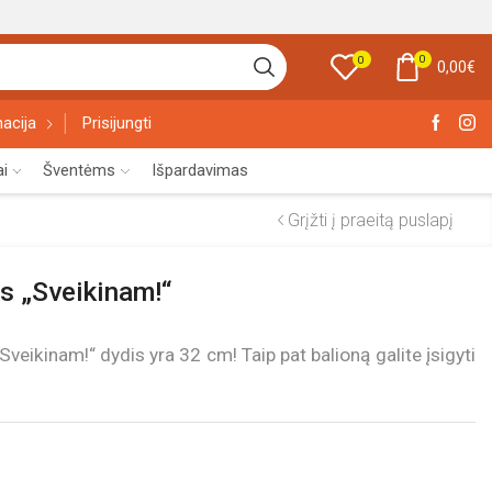
0
0
0,00
€
acija
Prisijungti
ai
Šventėms
Išpardavimas
Grįžti į praeitą puslapį
as „Sveikinam!“
Sveikinam!“ dydis yra 32 cm! Taip pat balioną galite įsigyti