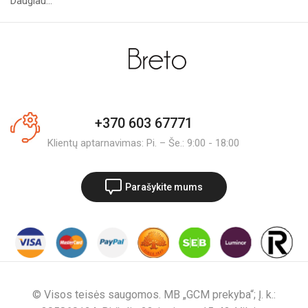
Daugiau...
+370 603 67771
Klientų aptarnavimas: Pi. – Še.: 9:00 - 18:00
Parašykite mums
© Visos teisės saugomos. MB „GCM prekyba“; Į. k.: