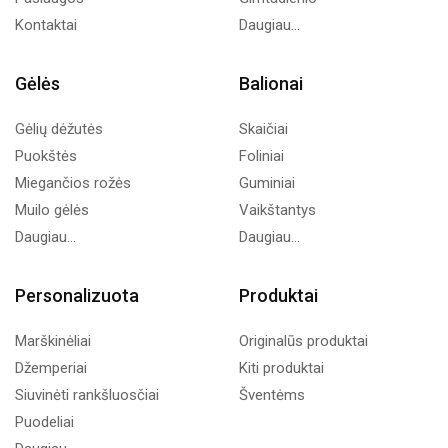
Kontaktai
Daugiau...
Gėlės
Balionai
Gėlių dėžutės
Skaičiai
Puokštės
Foliniai
Miegančios rožės
Guminiai
Muilo gėlės
Vaikštantys
Daugiau...
Daugiau...
Personalizuota
Produktai
Marškinėliai
Originalūs produktai
Džemperiai
Kiti produktai
Siuvinėti rankšluosčiai
Šventėms
Puodeliai