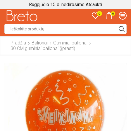
Rugpjūčio 15 d. nedirbsime
Atšaukti
0
0
Search
input
Pradžia
Balionai
Guminiai balionai
30 CM guminiai balionai (įprasti)